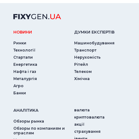
НОВИНИ
ДУМКИ ЕКСПЕРТIВ
Ринки
Машинобудування
Технології
Транспорт
Стартапи
Нерухомість
Енергетика
Рітейл
Нафта і газ
Телеком
Металургія
Хімічна
Агро
Банки
АНАЛIТИКА
валюта
криптовалюта
Обзоры рынка
акції
Обзоры по компаниям и
страхування
отраслям
iвенти