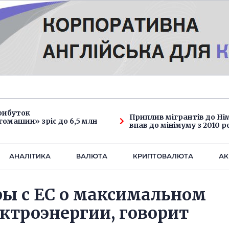
рибуток
Приплив мігрантів до Н
омашин» зріс до 6,5 млн
впав до мінімуму з 2010 р
АНАЛIТИКА
ВАЛЮТА
КРИПТОВАЛЮТА
АК
ры с ЕС о максимальном
ктроэнергии, говорит