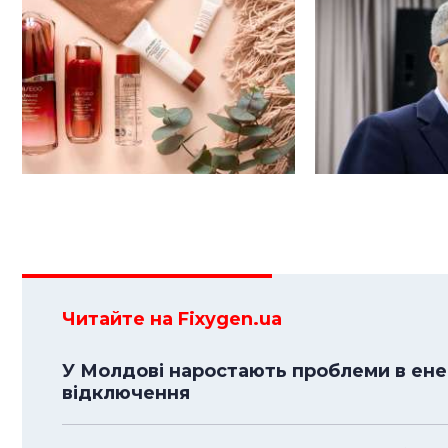
Читайте на Fixygen.ua
У Молдові наростають проблеми в енер
відключення