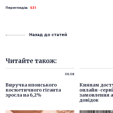
Переглядів:
531
Назад до статей
Читайте також:
06.08
Виручка японського
Киянам дост
косметичного гіганта
онлайн-серв
зросла на 6,2%
замовлення 
довідок