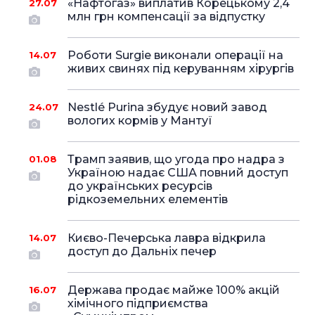
«Нафтогаз» виплатив Корецькому 2,4
27.07
млн грн компенсації за відпустку
Роботи Surgie виконали операції на
14.07
живих свинях під керуванням хірургів
Nestlé Purina збудує новий завод
24.07
вологих кормів у Мантуї
Трамп заявив, що угода про надра з
01.08
Україною надає США повний доступ
до українських ресурсів
рідкоземельних елементів
Києво-Печерська лавра відкрила
14.07
доступ до Дальніх печер
Держава продає майже 100% акцій
16.07
хімічного підприємства