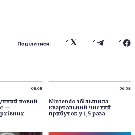
Поділитися:
06.08
06.08
упний новий
Nintendo збільшила
іс —
квартальний чистий
архівних
прибуток у 1,5 раза