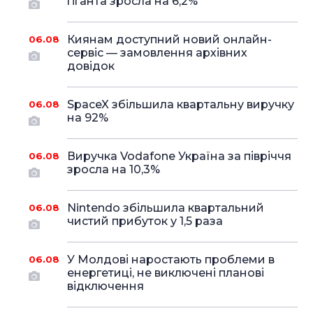
гіганта зросла на 6,2%
Киянам доступний новий онлайн-
06.08
сервіс — замовлення архівних
довідок
SpaceX збільшила квартальну виручку
06.08
на 92%
Виручка Vodafone Україна за півріччя
06.08
зросла на 10,3%
Nintendo збільшила квартальний
06.08
чистий прибуток у 1,5 раза
У Молдові наростають проблеми в
06.08
енергетиці, не виключені планові
відключення