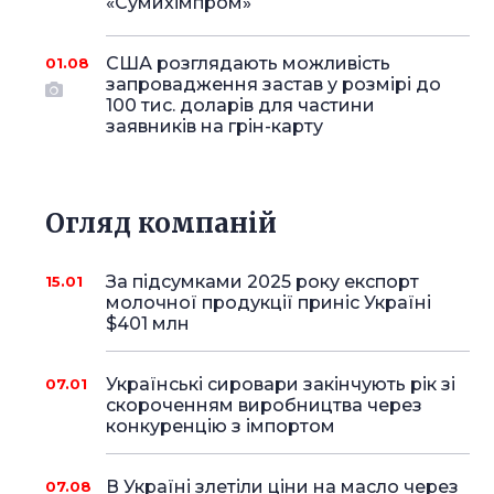
«Сумихімпром»
США розглядають можливість
01.08
запровадження застав у розмірі до
100 тис. доларів для частини
заявників на грін-карту
Огляд компаній
За підсумками 2025 року експорт
15.01
молочної продукції приніс Україні
$401 млн
Українські сировари закінчують рік зі
07.01
скороченням виробництва через
конкуренцію з імпортом
В Україні злетіли ціни на масло через
07.08