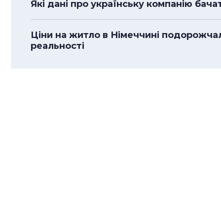
Які дані про українську компанію бача
Ціни на житло в Німеччині подорожча
реальності