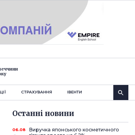
імеччини
оку
ЦІЇ
СТРАХУВАННЯ
IВЕНТИ
Останнi новини
Виручка японського косметичного
06.08