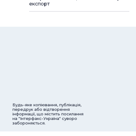
експорт
Будь-яке копіювання, публікація,
передрук або відтворення
інформації, що містить посилання
на "Інтерфакс-Україна" суворо
забороняється.