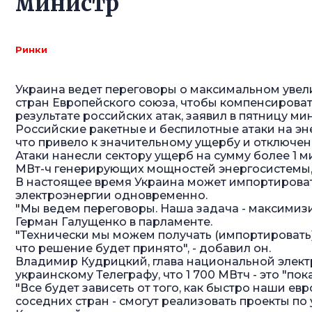
министр
Ринки
Украина ведет переговоры о максимальном увел
стран Европейского союза, чтобы компенсирова
результате российских атак, заявил в пятницу ми
Российские ракетные и беспилотные атаки на эн
что привело к значительному ущербу и отключен
Атаки нанесли сектору ущерб на сумму более 1 м
МВт-ч генерирующих мощностей энергосистемы, 
В настоящее время Украина может импортировать
электроэнергии одновременно.
"Мы ведем переговоры. Наша задача - максимизир
Герман Галущенко в парламенте.
"Технически мы можем получать (импортировать) 
что решение будет принято", - добавил он.
Владимир Кудрицкий, глава национальной электр
украинскому Телеграфу, что 1 700 МВтч - это "пок
"Все будет зависеть от того, как быстро наши е
соседних стран - смогут реализовать проекты по 