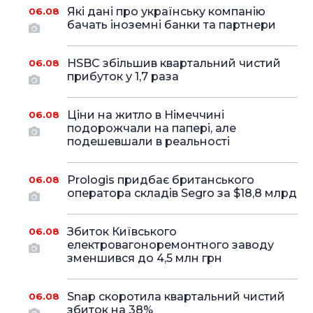
Які дані про українську компанію
06.08
бачать іноземні банки та партнери
HSBC збільшив квартальний чистий
06.08
прибуток у 1,7 раза
Ціни на житло в Німеччині
06.08
подорожчали на папері, але
подешевшали в реальності
Prologis придбає британського
06.08
оператора складів Segro за $18,8 млрд
Збиток Київського
06.08
електровагоноремонтного заводу
зменшився до 4,5 млн грн
Snap скоротила квартальний чистий
06.08
збиток на 38%