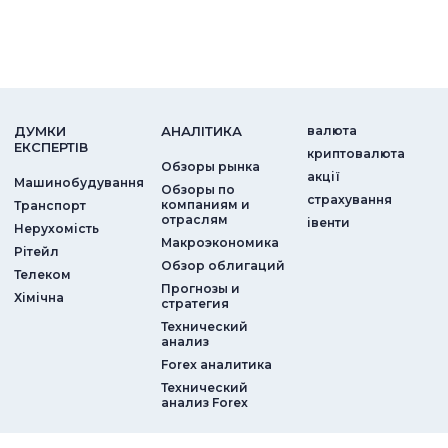
ДУМКИ
АНАЛIТИКА
валюта
ЕКСПЕРТIВ
криптовалюта
Обзоры рынка
акції
Машинобудування
Обзоры по
страхування
компаниям и
Транспорт
отраслям
iвенти
Нерухомість
Макроэкономика
Рітейл
Обзор облигаций
Телеком
Прогнозы и
Хімічна
стратегия
Технический
анализ
Forex аналитика
Технический
анализ Forex