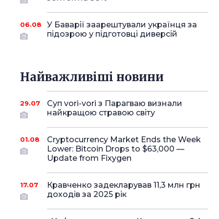
У Баварії заарештували українця за
06.08
підозрою у підготовці диверсій
Найважливіші новини
Суп vori-vori з Парагваю визнали
29.07
найкращою стравою світу
Cryptocurrency Market Ends the Week
01.08
Lower: Bitcoin Drops to $63,000 —
Update from Fixygen
Кравченко задекларував 11,3 млн грн
17.07
доходів за 2025 рік