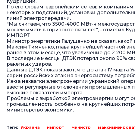
Кудрицкий.
По его словам, европейским сетевым компаниям
некоторых подстанций, установки дополнительн
линий электропередачи.
"Мы считаем, что 3500-4000 МВт-ч межгосударст
можем иметь в горизонте пяти лет", - отметил Ку
ИМПОРТ
Министр энергетики Галущенко не сказал, какой
Максим Тимченко, глава крупнейшей частной эн
ранее в этом месяце, что увеличение до 2 200 М
В последние месяцы ДТЭК потерял около 90% св
ракетных ударов.
Данные ДТЭК показывают, что до атак 17 марта У
серии российских атак на энергосистему потребл
Из-за нехватки электроэнергии украинский опе
ввести регулярные отключения промышленных п
высокие показатели импорта.
Проблемы с выработкой электроэнергии могут ок
промышленность, особенно на крупнейших потре
министерство экономики.
Теги:
Украина
импорт
министр
максимизирова