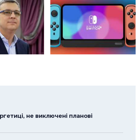
гетиці, не виключені планові