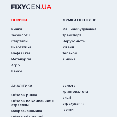
НОВИНИ
ДУМКИ ЕКСПЕРТIВ
Ринки
Машинобудування
Технології
Транспорт
Стартапи
Нерухомість
Енергетика
Рітейл
Нафта і газ
Телеком
Металургія
Хімічна
Агро
Банки
АНАЛIТИКА
валюта
криптовалюта
Обзоры рынка
акції
Обзоры по компаниям и
страхування
отраслям
iвенти
Макроэкономика
Обзор облигаций