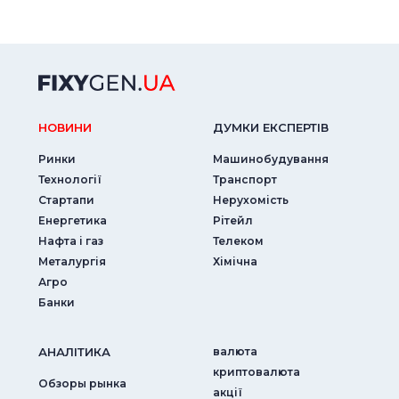
НОВИНИ
ДУМКИ ЕКСПЕРТIВ
Ринки
Машинобудування
Технології
Транспорт
Стартапи
Нерухомість
Енергетика
Рітейл
Нафта і газ
Телеком
Металургія
Хімічна
Агро
Банки
АНАЛIТИКА
валюта
криптовалюта
Обзоры рынка
акції