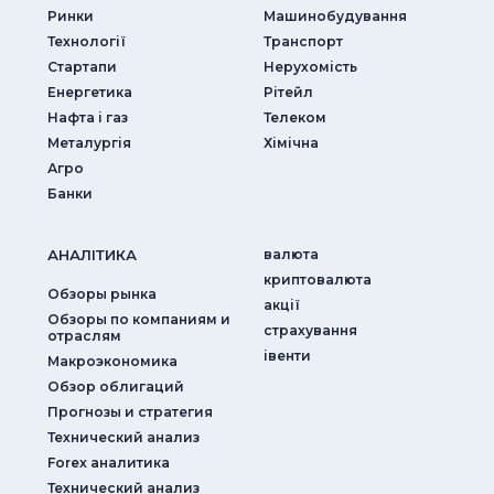
Ринки
Машинобудування
Технології
Транспорт
Стартапи
Нерухомість
Енергетика
Рітейл
Нафта і газ
Телеком
Металургія
Хімічна
Агро
Банки
АНАЛIТИКА
валюта
криптовалюта
Обзоры рынка
акції
Обзоры по компаниям и
страхування
отраслям
iвенти
Макроэкономика
Обзор облигаций
Прогнозы и стратегия
Технический анализ
Forex аналитика
Технический анализ