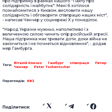
про підтримку в рамках нашого "Пакту про
солідарність і майбутнє". Мені б хотілося
познайомитися з Києвом, висловити нашу
солідарність і обговорити співпрацю наших міст",
- написав Ченчер у соцмережі Х у понеділок.
"Народ України мужньо, наполегливо і з
величезною силою чинить опір російській агресії.
Наша підтримка має тривати доти, доки війна не
закінчиться і не почнеться відновлення", - додав
мер Гамбурга.
Віталій Кличко
Гамбург
співпраця
Петер
Теги:
Ченчер
Peter Tschentscher
Переглядів:
683
Поділитися: