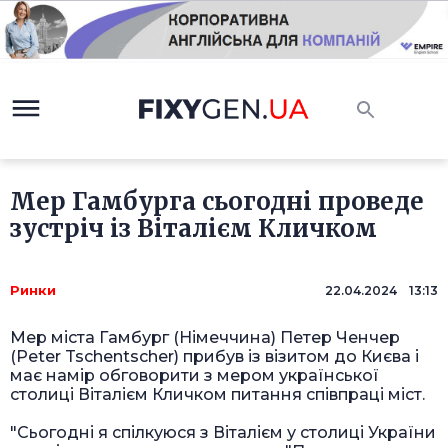
Мер Гамбурга сьогодні проведе
зустріч із Віталієм Кличком
Ринки
22.04.2024 13:13
Мер міста Гамбург (Німеччина) Петер Ченчер
(Peter Tschentscher)
прибув
із візитом до Києва і
має намір обговорити з мером української
столиці Віталієм Кличком питання співпраці міст.
"Сьогодні я спілкуюся з Віталієм у столиці України