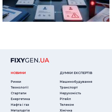
НОВИНИ
ДУМКИ ЕКСПЕРТIВ
Ринки
Машинобудування
Технології
Транспорт
Стартапи
Нерухомість
Енергетика
Рітейл
Нафта і газ
Телеком
Металургія
Хімічна