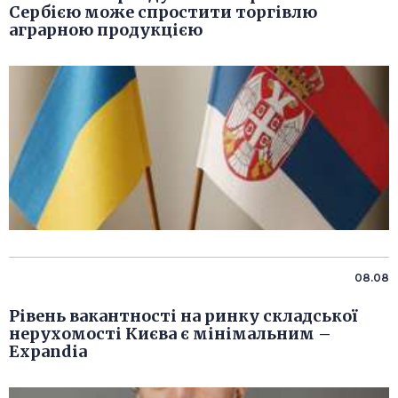
Сербією може спростити торгівлю
аграрною продукцією
08.08
Рівень вакантності на ринку складської
нерухомості Києва є мінімальним –
Expandia