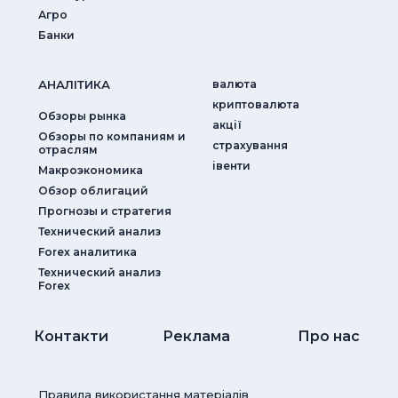
Агро
Банки
АНАЛIТИКА
валюта
криптовалюта
Обзоры рынка
акції
Обзоры по компаниям и
страхування
отраслям
iвенти
Макроэкономика
Обзор облигаций
Прогнозы и стратегия
Технический анализ
Forex аналитика
Технический анализ
Forex
Контакти
Реклама
Про нас
Правила використання матеріалів