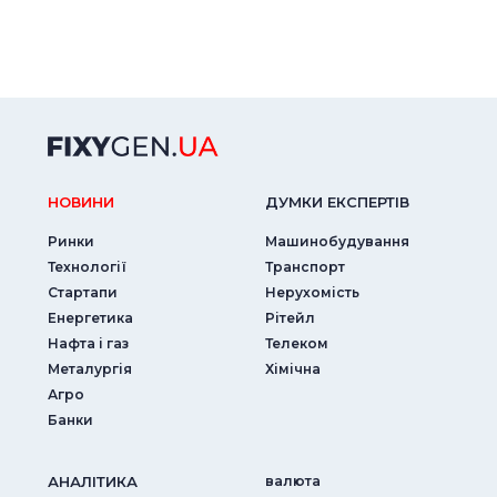
НОВИНИ
ДУМКИ ЕКСПЕРТIВ
Ринки
Машинобудування
Технології
Транспорт
Стартапи
Нерухомість
Енергетика
Рітейл
Нафта і газ
Телеком
Металургія
Хімічна
Агро
Банки
АНАЛIТИКА
валюта