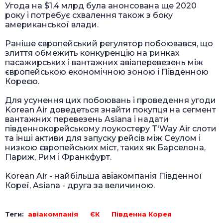
Угода на $1,4 млрд була анонсована ще 2020
року і потребує схвалення також з боку
американської влади.
Раніше європейський регулятор побоювався, що
злиття обмежить конкуренцію на ринках
пасажирських і вантажних авіаперевезень між
європейською економічною зоною і Південною
Кореєю.
Для усунення цих побоювань і проведення угоди
Korean Air доведеться знайти покупця на сегмент
вантажних перевезень Asiana і надати
південнокорейському лоукостеру T'Way Air слоти
та інші активи для запуску рейсів між Сеулом і
низкою європейських міст, таких як Барселона,
Париж, Рим і Франкфурт.
Korean Air - найбільша авіакомпанія Південної
Кореї, Asiana - друга за величиною.
Теги:
авіакомпанія
ЄК
Південна Корея