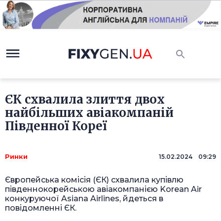
ЄК схвалила злиття двох
найбільших авіакомпаній
Південної Кореї
Ринки
15.02.2024 09:29
Європейська комісія (ЄК) схвалила купівлю
південнокорейською авіакомпанією Korean Air
конкуруючої Asiana Airlines, йдеться в
повідомленні ЄК.