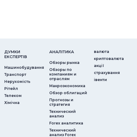
ДУМКИ
АНАЛIТИКА
валюта
ЕКСПЕРТIВ
криптовалюта
Обзоры рынка
акції
Машинобудування
Обзоры по
страхування
компаниям и
Транспорт
отраслям
iвенти
Нерухомість
Макроэкономика
Рітейл
Обзор облигаций
Телеком
Прогнозы и
Хімічна
стратегия
Технический
анализ
Forex аналитика
Технический
анализ Forex