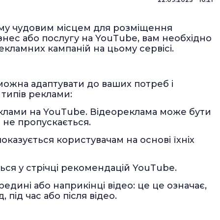
му чудовим місцем для розміщення
знес або послугу на YouTube, вам необхідно
екламних кампаній на цьому сервісі.
можна адаптувати до ваших потреб і
 типів реклами:
клами на YouTube. Відеореклама може бути
о не пропускається.
оказується користувачам на основі їхніх
ється у стрічці рекомендацій YouTube.
едині або наприкінці відео: це це означає,
під час або після відео.