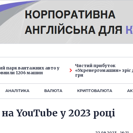
Чистий прибуток
ий парк вантажних авто у
«Укренергомашин» зріс д
овнили 1206 машин
грн
АНАЛIТИКА
ВАЛЮТА
КРИПТОВАЛЮТА
АК
на YouTube у 2023 році
22.09.2023 16:21