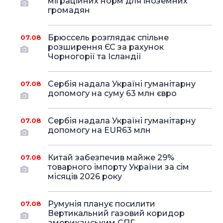
міграційних норм для іноземних
громадян
Брюссель розглядає спільне
07.08
розширення ЄС за рахунок
Чорногорії та Ісландії
Сербія надала Україні гуманітарну
07.08
допомогу на суму 63 млн євро
Сербія надала Україні гуманітарну
07.08
допомогу на EUR63 млн
Китай забезпечив майже 29%
07.08
товарного імпорту України за сім
місяців 2026 року
Румунія планує посилити
07.08
Вертикальний газовий коридор
американським СПГ