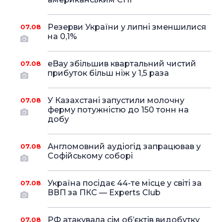
Резерви України у липні зменшилися
07.08
на 0,1%
eBay збільшив квартальний чистий
07.08
прибуток більш ніж у 1,5 раза
У Казахстані запустили молочну
07.08
ферму потужністю до 150 тонн на
добу
Англомовний аудіогід запрацював у
07.08
Софійському соборі
Україна посідає 44-те місце у світі за
07.08
ВВП за ПКС — Experts Club
РФ атакувала сім об’єктів видобутку
07.08