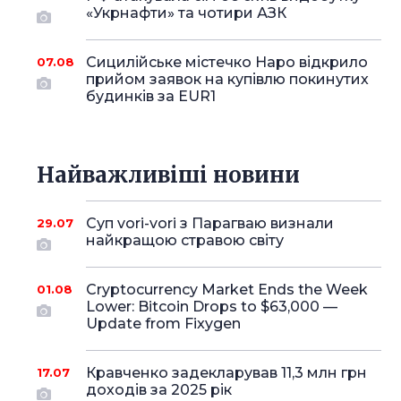
«Укрнафти» та чотири АЗК
Сицилійське містечко Наро відкрило
07.08
прийом заявок на купівлю покинутих
будинків за EUR1
Найважливіші новини
Суп vori-vori з Парагваю визнали
29.07
найкращою стравою світу
Cryptocurrency Market Ends the Week
01.08
Lower: Bitcoin Drops to $63,000 —
Update from Fixygen
Кравченко задекларував 11,3 млн грн
17.07
доходів за 2025 рік