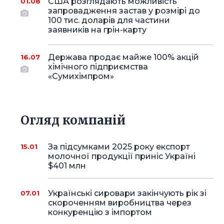
США розглядають можливість
01.08
запровадження застав у розмірі до
100 тис. доларів для частини
заявників на грін-карту
Держава продає майже 100% акцій
16.07
хімічного підприємства
«Сумихімпром»
Огляд компаній
За підсумками 2025 року експорт
15.01
молочної продукції приніс Україні
$401 млн
Українські сировари закінчують рік зі
07.01
скороченням виробництва через
конкуренцію з імпортом