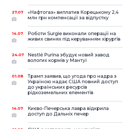
«Нафтогаз» виплатив Корецькому 2,4
27.07
млн грн компенсації за відпустку
Роботи Surgie виконали операції на
14.07
живих свинях під керуванням хірургів
Nestlé Purina збудує новий завод
24.07
вологих кормів у Мантуї
Трамп заявив, що угода про надра з
01.08
Україною надає США повний доступ
до українських ресурсів
рідкоземельних елементів
Києво-Печерська лавра відкрила
14.07
доступ до Дальніх печер