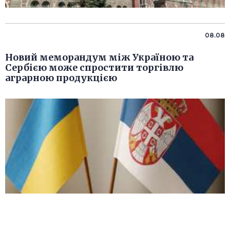
08.08
Новий меморандум між Україною та
Сербією може спростити торгівлю
аграрною продукцією