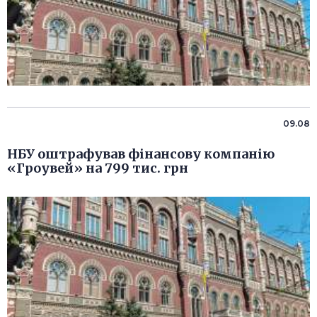
09.08
НБУ оштрафував фінансову компанію
«Гроувей» на 799 тис. грн