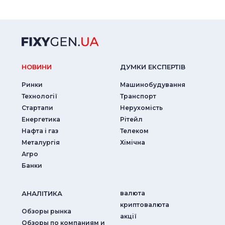
НОВИНИ
ДУМКИ ЕКСПЕРТIВ
Ринки
Машинобудування
Технології
Транспорт
Стартапи
Нерухомість
Енергетика
Рітейл
Нафта і газ
Телеком
Металургія
Хімічна
Агро
Банки
АНАЛIТИКА
валюта
криптовалюта
Обзоры рынка
акції
Обзоры по компаниям и