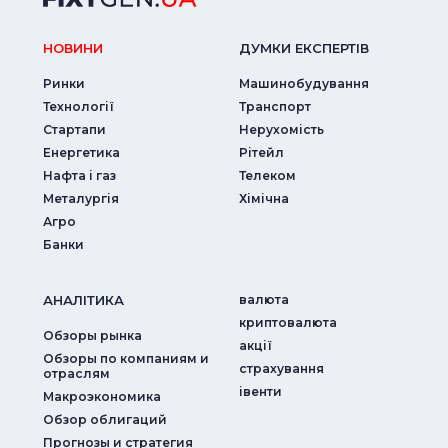
НОВИНИ
ДУМКИ ЕКСПЕРТIВ
Ринки
Машинобудування
Технології
Транспорт
Стартапи
Нерухомість
Енергетика
Рітейл
Нафта і газ
Телеком
Металургія
Хімічна
Агро
Банки
АНАЛIТИКА
валюта
криптовалюта
Обзоры рынка
акції
Обзоры по компаниям и
страхування
отраслям
iвенти
Макроэкономика
Обзор облигаций
Прогнозы и стратегия