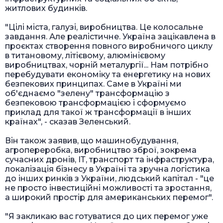
житлових будинків.
"Цілі міста, галузі, виробництва. Це колосальне
завдання. Але реалістичне. Україна зацікавлена в
проєктах створення повного виробничого циклу
в титановому, літієвому, алюмінієвому
виробництвах, чорній металургії... Нам потрібно
перебудувати економіку та енергетику на нових
безпекових принципах. Саме в Україні ми
об'єднаємо "зелену" трансформацію з
безпековою трансформацією і сформуємо
приклад для такої ж трансформації в інших
країнах", - сказав Зеленський.
Він також заявив, що машинобудування,
агропереробка, виробництво зброї, зокрема
сучасних дронів, ІТ, транспорт та інфраструктура,
локалізація бізнесу в Україні та зручна логістика
до інших ринків з України, людський капітал - "це
не просто інвестиційні можливості та зростання,
а широкий простір для американських перемог".
"Я закликаю вас готуватися до цих перемог уже