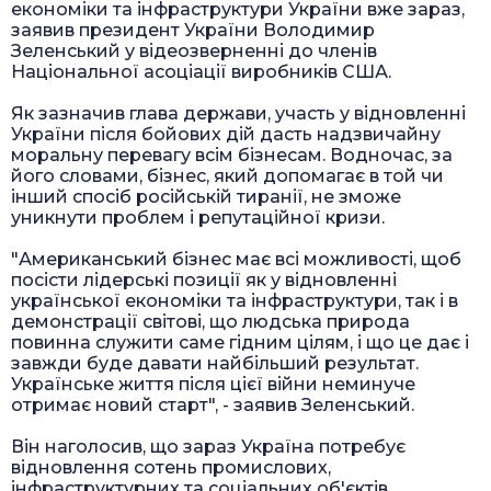
економіки та інфраструктури України вже зараз,
заявив президент України Володимир
Зеленський у відеозверненні до членів
Національної асоціації виробників США.
Як зазначив глава держави, участь у відновленні
України після бойових дій дасть надзвичайну
моральну перевагу всім бізнесам. Водночас, за
його словами, бізнес, який допомагає в той чи
інший спосіб російській тиранії, не зможе
уникнути проблем і репутаційної кризи.
"Американський бізнес має всі можливості, щоб
посісти лідерські позиції як у відновленні
української економіки та інфраструктури, так і в
демонстрації світові, що людська природа
повинна служити саме гідним цілям, і що це дає і
завжди буде давати найбільший результат.
Українське життя після цієї війни неминуче
отримає новий старт", - заявив Зеленський.
Він наголосив, що зараз Україна потребує
відновлення сотень промислових,
інфраструктурних та соціальних об'єктів,