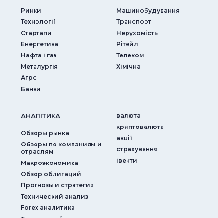
Ринки
Машинобудування
Технології
Транспорт
Стартапи
Нерухомість
Енергетика
Рітейл
Нафта і газ
Телеком
Металургія
Хімічна
Агро
Банки
АНАЛIТИКА
валюта
криптовалюта
Обзоры рынка
акції
Обзоры по компаниям и
страхування
отраслям
iвенти
Макроэкономика
Обзор облигаций
Прогнозы и стратегия
Технический анализ
Forex аналитика