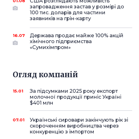
США розглядають можливість
01.08
запровадження застав у розмірі до
100 тис. доларів для частини
заявників на грін-карту
Держава продає майже 100% акцій
16.07
хімічного підприємства
«Сумихімпром»
Огляд компаній
За підсумками 2025 року експорт
15.01
молочної продукції приніс Україні
$401 млн
Українські сировари закінчують рік зі
07.01
скороченням виробництва через
конкуренцію з імпортом