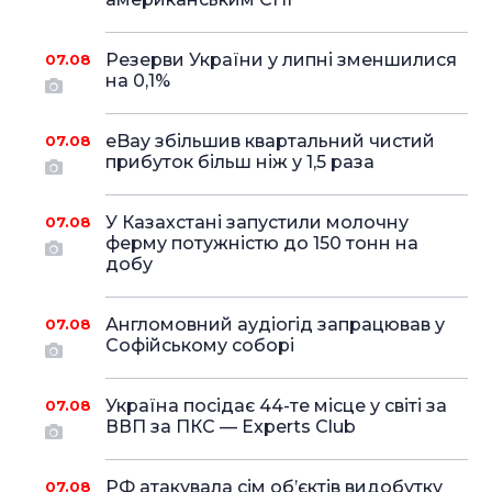
Резерви України у липні зменшилися
07.08
на 0,1%
eBay збільшив квартальний чистий
07.08
прибуток більш ніж у 1,5 раза
У Казахстані запустили молочну
07.08
ферму потужністю до 150 тонн на
добу
Англомовний аудіогід запрацював у
07.08
Софійському соборі
Україна посідає 44-те місце у світі за
07.08
ВВП за ПКС — Experts Club
РФ атакувала сім об’єктів видобутку
07.08