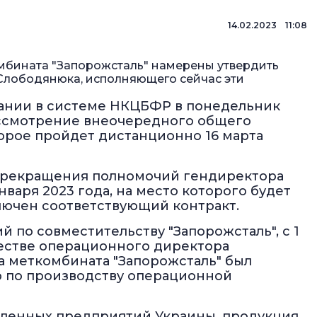
14.02.2023 11:08
мбината "Запорожсталь" намерены утвердить
лободянюка, исполняющего сейчас эти
ании в системе НКЦБФР в понедельник
ассмотрение внеочередного общего
торое пройдет дистанционно 16 марта
прекращения полномочий гендиректора
варя 2023 года, на место которого будет
лючен соответствующий контракт.
 по совместительству "Запорожсталь", с 1
честве операционного директора
ра меткомбината "Запорожсталь" был
ор по производству операционной
шленных предприятий Украины, продукция