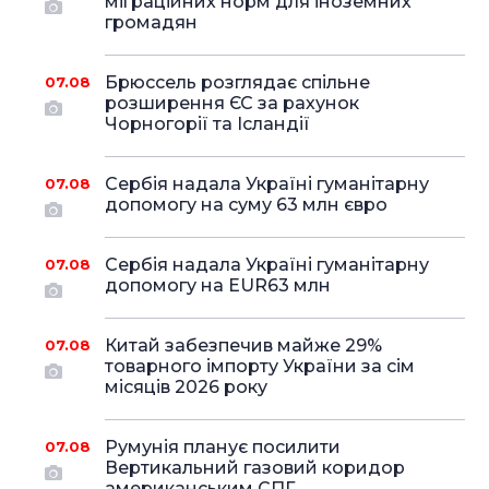
міграційних норм для іноземних
громадян
Брюссель розглядає спільне
07.08
розширення ЄС за рахунок
Чорногорії та Ісландії
Сербія надала Україні гуманітарну
07.08
допомогу на суму 63 млн євро
Сербія надала Україні гуманітарну
07.08
допомогу на EUR63 млн
Китай забезпечив майже 29%
07.08
товарного імпорту України за сім
місяців 2026 року
Румунія планує посилити
07.08
Вертикальний газовий коридор
американським СПГ