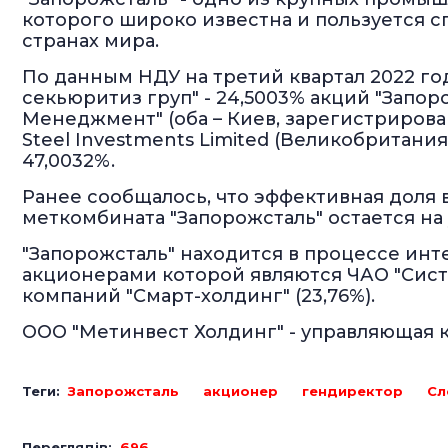
которого широко известна и пользуется 
странах мира.
По данным НДУ на третий квартал 2022 го
секьюритиз груп" - 24,5003% акций "Запо
Менеджмент" (оба – Киев, зарегистрированы
Steel Investments Limited (Великобритания)
47,0032%.
Ранее сообщалось, что эффективная доля
меткомбината "Запорожсталь" остается на 
"Запорожсталь" находится в процессе инт
акционерами которой являются ЧАО "Сист
компаний "Смарт-холдинг" (23,76%).
ООО "Метинвест Холдинг" - управляющая 
Теги:
Запорожсталь
акционер
гендиректор
Сл
Переглядів:
696