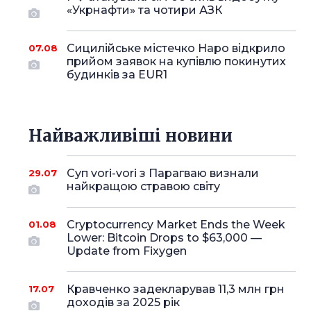
«Укрнафти» та чотири АЗК
Сицилійське містечко Наро відкрило
07.08
прийом заявок на купівлю покинутих
будинків за EUR1
Найважливіші новини
Суп vori-vori з Парагваю визнали
29.07
найкращою стравою світу
Cryptocurrency Market Ends the Week
01.08
Lower: Bitcoin Drops to $63,000 —
Update from Fixygen
Кравченко задекларував 11,3 млн грн
17.07
доходів за 2025 рік