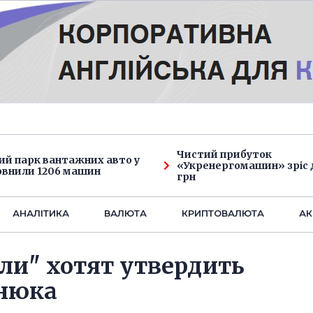
Чистий прибуток
ий парк вантажних авто у
«Укренергомашин» зріс д
овнили 1206 машин
грн
АНАЛIТИКА
ВАЛЮТА
КРИПТОВАЛЮТА
АК
ли" хотят утвердить
янюка