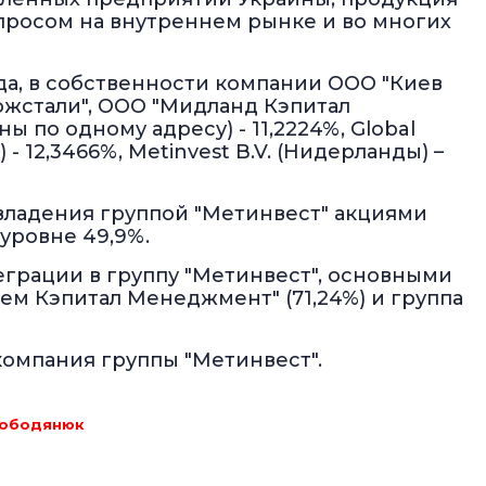
спросом на внутреннем рынке и во многих
да, в собственности компании ООО "Киев
рожстали", ООО "Мидланд Кэпитал
 по одному адресу) - 11,2224%, Global
 - 12,3466%, Metinvest B.V. (Нидерланды) –
 владения группой "Метинвест" акциями
уровне 49,9%.
еграции в группу "Метинвест", основными
ем Кэпитал Менеджмент" (71,24%) и группа
компания группы "Метинвест".
ободянюк