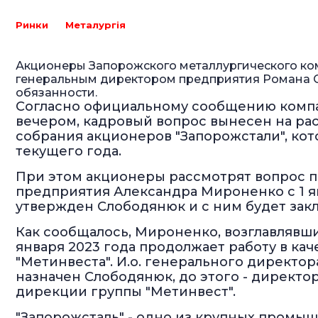
Ринки
Металургія
Акционеры Запорожского металлургического ко
генеральным директором предприятия Романа С
обязанности.
Согласно официальному сообщению комп
вечером, кадровый вопрос вынесен на р
собрания акционеров "Запорожстали", ко
текущего года.
При этом акционеры рассмотрят вопрос 
предприятия Александра Мироненко с 1 ян
утвержден Слободянюк и с ним будет зак
Как сообщалось, Мироненко, возглавлявший
января 2023 года продолжает работу в ка
"Метинвеста". И.о. генерального директо
назначен Слободянюк, до этого - директ
дирекции группы "Метинвест".
"Запорожсталь" - одно из крупных промы