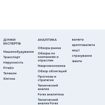
ДУМКИ
АНАЛIТИКА
валюта
ЕКСПЕРТIВ
криптовалюта
Обзоры рынка
акції
Машинобудування
Обзоры по
страхування
компаниям и
Транспорт
отраслям
iвенти
Нерухомість
Макроэкономика
Рітейл
Обзор облигаций
Телеком
Прогнозы и
Хімічна
стратегия
Технический
анализ
Forex аналитика
Технический
анализ Forex