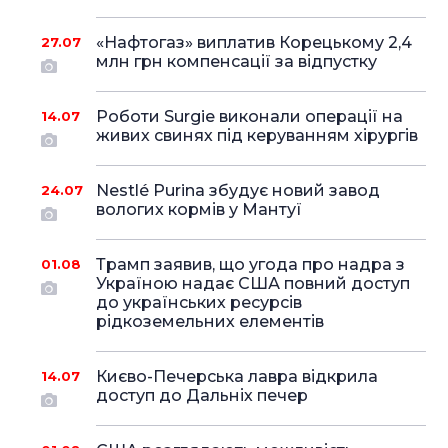
«Нафтогаз» виплатив Корецькому 2,4
27.07
млн грн компенсації за відпустку
Роботи Surgie виконали операції на
14.07
живих свинях під керуванням хірургів
Nestlé Purina збудує новий завод
24.07
вологих кормів у Мантуї
Трамп заявив, що угода про надра з
01.08
Україною надає США повний доступ
до українських ресурсів
рідкоземельних елементів
Києво-Печерська лавра відкрила
14.07
доступ до Дальніх печер