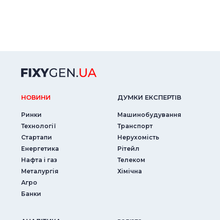
НОВИНИ
ДУМКИ ЕКСПЕРТIВ
Ринки
Машинобудування
Технології
Транспорт
Стартапи
Нерухомість
Енергетика
Рітейл
Нафта і газ
Телеком
Металургія
Хімічна
Агро
Банки