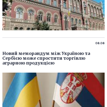
08.08
Новий меморандум між Україною та
Сербією може спростити торгівлю
аграрною продукцією