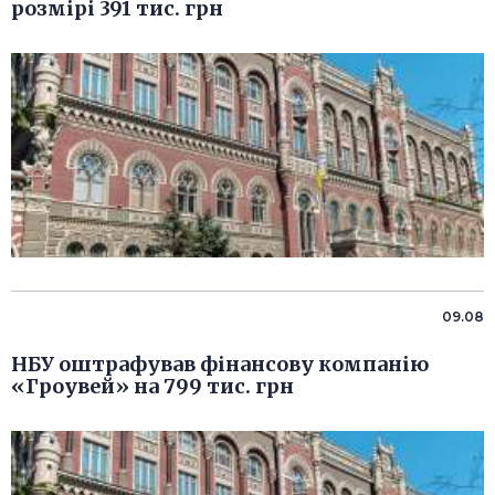
розмірі 391 тис. грн
09.08
НБУ оштрафував фінансову компанію
«Гроувей» на 799 тис. грн