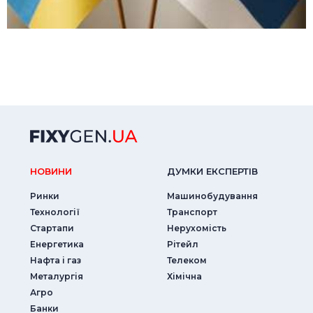
НОВИНИ
ДУМКИ ЕКСПЕРТIВ
Ринки
Машинобудування
Технології
Транспорт
Стартапи
Нерухомість
Енергетика
Рітейл
Нафта і газ
Телеком
Металургія
Хімічна
Агро
Банки