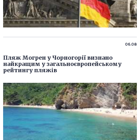
06.08
Пляж Могрен у Чорногорії визнано
найкращим у загальноєвропейському
рейтингу пляжів