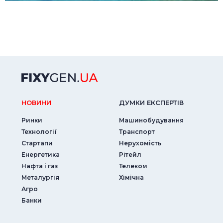
НОВИНИ
ДУМКИ ЕКСПЕРТIВ
Ринки
Машинобудування
Технології
Транспорт
Стартапи
Нерухомість
Енергетика
Рітейл
Нафта і газ
Телеком
Металургія
Хімічна
Агро
Банки