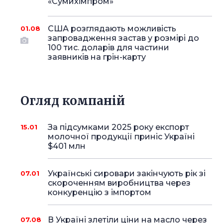
«Сумихімпром»
США розглядають можливість
01.08
запровадження застав у розмірі до
100 тис. доларів для частини
заявників на грін-карту
Огляд компаній
За підсумками 2025 року експорт
15.01
молочної продукції приніс Україні
$401 млн
Українські сировари закінчують рік зі
07.01
скороченням виробництва через
конкуренцію з імпортом
В Україні злетіли ціни на масло через
07.08