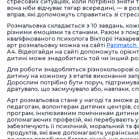
стресових ситуаціях, коли потрібно зняти т
вона ніби відчуває тягар всередині, — в 
вправ, які допоможуть справитись зі стрес
Розмальовка складається з 10 завдань, кож
різними емоціями та станами. Разом з покр
кваліфікованого психолога Вікторії Назар
арт розмальовку можна на сайті
Parimatch
А4. Відеогайди на сайті допоможуть орієнт
дитині може знадобитись той чи інший ро
Для роботи знадобляться різнокольорові о
дитину на кожному з етапів виконання зап
Дорослим потрібно бути поруч, підтримув
дратувало, що засмучувало або, навпаки, 
Арт розмальовка стане у нагоді та зможе д
педагогам, волонтерам дитячих центрів, с
програм, інклюзивним помічникам дитини 
допомагаючих професій, які перебувають у
забезпечують її психічний, моральний та 
продуктів, які вже допомагають українським