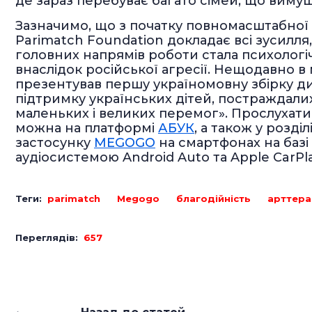
де зараз перебуває багато сімей, що виму
Зазначимо, що з початку повномасштабної
Parimatch Foundation докладає всі зусилля
головних напрямів роботи стала психологіч
внаслідок російської агресії. Нещодавно 
презентував першу україномовну збірку ди
підтримку українських дітей, постраждалих ві
маленьких і великих перемог». Прослухат
можна на платформі
АБУК
, а також у розді
застосунку
MEGOGO
на смартфонах на базі i
аудіосистемою Android Auto та Apple CarPla
Теги:
parimatch
Megogo
благодійність
арттера
Переглядів:
657