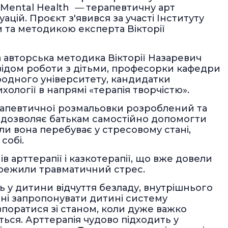
 Mental Health
—
терапевтичну арт
цій. Проєкт з'явився за участі Інституту
 та методикою експерта Вікторії
 авторська методика Вікторії Назаревич
відом роботи з дітьми, професорки кафедри
ародного університету, кандидатки
хології в напрямі «терапія творчістю».
апевтичної розмальовки розроблений та
що дозволяє батькам самостійно допомогти
оли вона перебуває у стресовому стані,
 собі.
в арттерапії і казкотерапії, що вже довели
пережили травматичний стрес.
ть у дитини відчуття безладу, внутрішнього
нні запропонувати дитині систему
впоратися зі станом, коли дуже важко
ться. Арттерапія чудово підходить у