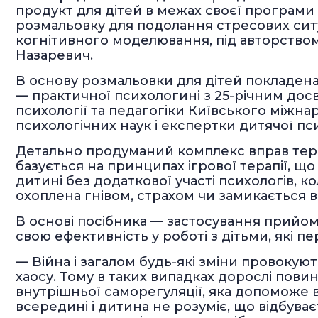
продукт для дітей в межах своєї програми
розмальовку для подолання стресових ситуа
когнітивного моделювання, під авторством
Назаревич.
В основу розмальовки для дітей покладена
— практичної психологині з 25-річним дос
психології та педагогіки Київського міжн
психологічних наук і експертки дитячої пси
Детально продуманий комплекс вправ тер
базується на принципах ігрової терапії, 
дитині без додаткової участі психологів, к
охоплена гнівом, страхом чи замикається в
В основі посібника — застосування прийомі
свою ефективність у роботі з дітьми, які 
— Війна і загалом будь-які зміни провокую
хаосу. Тому в таких випадках дорослі пови
внутрішньої саморегуляції, яка допоможе 
всередині і дитина не розуміє, що відбуває