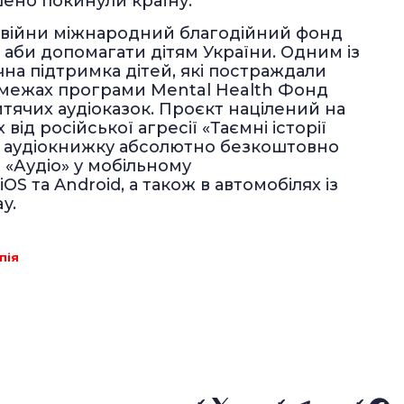
шено покинули країну.
 війни міжнародний благодійний фонд
, аби допомагати дітям України. Одним із
на підтримка дітей, які постраждали
в межах програми Mental Health Фонд
тячих аудіоказок. Проєкт націлений на
д російської агресії «Таємні історії
и аудіокнижку абсолютно безкоштовно
лі «Аудіо» у мобільному
OS та Android, а також в автомобілях із
y.
пія