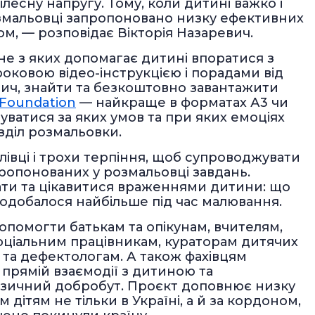
ілесну напругу. Тому, коли дитині важко і
розмальовці запропоновано низку ефективних
ом, — розповідає Вікторія Назаревич.
не з яких допомагає дитині впоратися з
оковою відео-інструкцією і порадами від
евич, знайти та безкоштовно завантажити
 Foundation
— найкраще в форматах А3 чи
уватися за яких умов та при яких емоціях
зділ розмальовки.
лівці і трохи терпіння, щоб супроводжувати
ропонованих у розмальовці завдань.
ати та цікавитися враженнями дитини: що
сподобалося найбільше під час малювання.
опомогти батькам та опікунам, вчителям,
оціальним працівникам, кураторам дитячих
та дефектологам. А також фахівцям
 прямій взаємодії з дитиною та
фізичний добробут. Проєкт доповнює низку
 дітям не тільки в Україні, а й за кордоном,