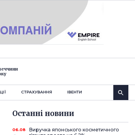
імеччини
оку
ЦІЇ
СТРАХУВАННЯ
IВЕНТИ
Останнi новини
Виручка японського косметичного
06.08