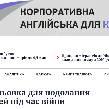
рибуток
Приплив мігрантів до Н
омашин» зріс до 6,5 млн
впав до мінімуму з 2010 р
АНАЛIТИКА
ВАЛЮТА
КРИПТОВАЛЮТА
АК
льовка для подолання
ей під час війни