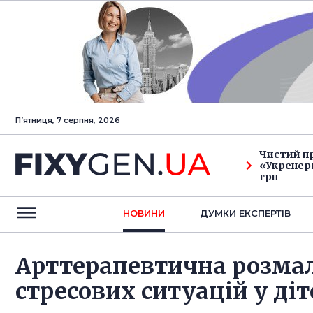
Пʼятниця, 7 серпня, 2026
Чистий п
«Укренерг
грн
НОВИНИ
ДУМКИ ЕКСПЕРТIВ
Арттерапевтична розма
стресових ситуацій у діт