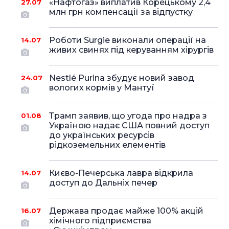
«Нафтогаз» виплатив Корецькому 2,4
27.07
млн грн компенсації за відпустку
Роботи Surgie виконали операції на
14.07
живих свинях під керуванням хірургів
Nestlé Purina збудує новий завод
24.07
вологих кормів у Мантуї
Трамп заявив, що угода про надра з
01.08
Україною надає США повний доступ
до українських ресурсів
рідкоземельних елементів
Києво-Печерська лавра відкрила
14.07
доступ до Дальніх печер
Держава продає майже 100% акцій
16.07
хімічного підприємства