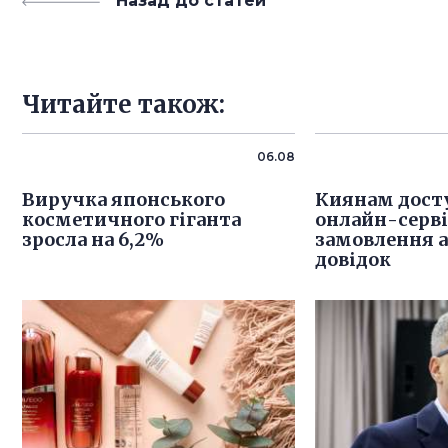
Назад до статей
Читайте також:
06.08
Виручка японського
Киянам дост
косметичного гіганта
онлайн-серв
зросла на 6,2%
замовлення 
довідок