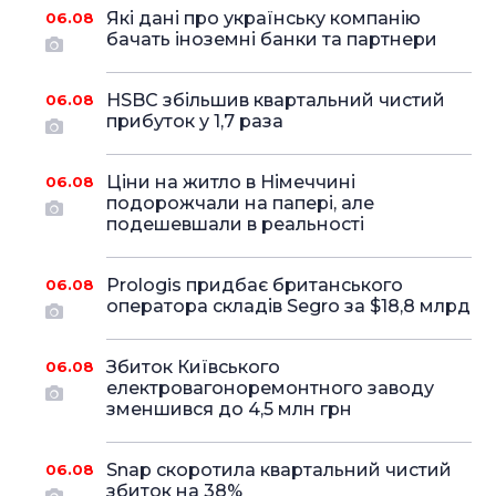
Які дані про українську компанію
06.08
бачать іноземні банки та партнери
HSBC збільшив квартальний чистий
06.08
прибуток у 1,7 раза
Ціни на житло в Німеччині
06.08
подорожчали на папері, але
подешевшали в реальності
Prologis придбає британського
06.08
оператора складів Segro за $18,8 млрд
Збиток Київського
06.08
електровагоноремонтного заводу
зменшився до 4,5 млн грн
Snap скоротила квартальний чистий
06.08
збиток на 38%