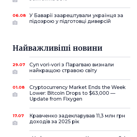
У Баварії заарештували українця за
06.08
підозрою у підготовці диверсій
Найважливіші новини
Суп vori-vori з Парагваю визнали
29.07
найкращою стравою світу
Cryptocurrency Market Ends the Week
01.08
Lower: Bitcoin Drops to $63,000 —
Update from Fixygen
Кравченко задекларував 11,3 млн грн
17.07
доходів за 2025 рік