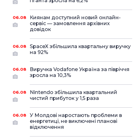
гіганта зросла на 6,2%
Киянам доступний новий онлайн-
06.08
сервіс — замовлення архівних
довідок
SpaceX збільшила квартальну виручку
06.08
на 92%
Виручка Vodafone Україна за півріччя
06.08
зросла на 10,3%
Nintendo збільшила квартальний
06.08
чистий прибуток у 1,5 раза
У Молдові наростають проблеми в
06.08
енергетиці, не виключені планові
відключення