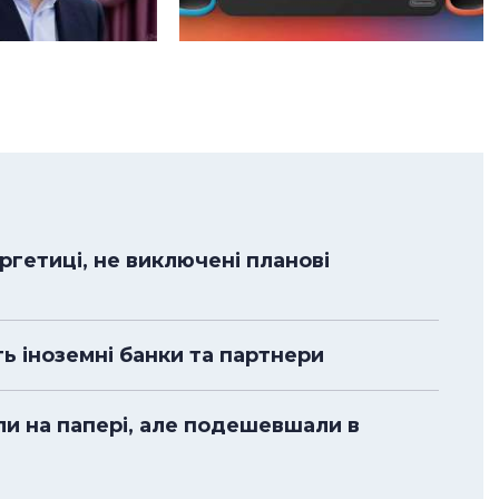
гетиці, не виключені планові
ть іноземні банки та партнери
ли на папері, але подешевшали в