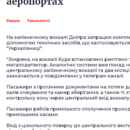
аеропортах
Ринки
Технології
На залізничному вокзалі Дніпра запрацює компле
допомогою технічних засобів, що застосовуються
"Укрзалізниці".
"Зокрема, на вокзалі буде встановлено рентгено-
металодетектор. Аналогічні системи вже понад ч
центральному залізничному вокзалі та два місяці 
зазначається у повідомленні у телеграм-каналі.
Пасажири з проїзними документами на потяги дал
залів очікування та камер зберігання, а також ті,
контрольну зону через центральний вхід вокзалу
Пасажири рейсів приміського сполучення проход
приміськими касами.
Вхід з цокольного поверху до центрального вести