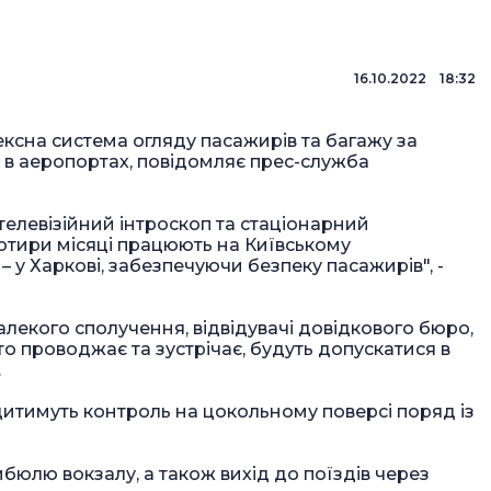
16.10.2022 18:32
ксна система огляду пасажирів та багажу за
 в аеропортах, повідомляє прес-служба
телевізійний інтроскоп та стаціонарний
отири місяці працюють на Київському
– у Харкові, забезпечуючи безпеку пасажирів", -
екого сполучення, відвідувачі довідкового бюро,
 хто проводжає та зустрічає, будуть допускатися в
.
итимуть контроль на цокольному поверсі поряд із
бюлю вокзалу, а також вихід до поїздів через