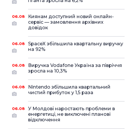
гіганта зросла на 6,2%
Киянам доступний новий онлайн-
06.08
сервіс — замовлення архівних
довідок
SpaceX збільшила квартальну виручку
06.08
на 92%
Виручка Vodafone Україна за півріччя
06.08
зросла на 10,3%
Nintendo збільшила квартальний
06.08
чистий прибуток у 1,5 раза
У Молдові наростають проблеми в
06.08
енергетиці, не виключені планові
відключення