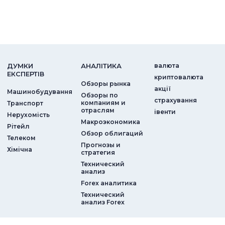
ДУМКИ
АНАЛIТИКА
валюта
ЕКСПЕРТIВ
криптовалюта
Обзоры рынка
акції
Машинобудування
Обзоры по
страхування
компаниям и
Транспорт
отраслям
iвенти
Нерухомість
Макроэкономика
Рітейл
Обзор облигаций
Телеком
Прогнозы и
Хімічна
стратегия
Технический
анализ
Forex аналитика
Технический
анализ Forex