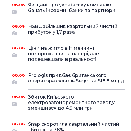
Які дані про українську компанію
06.08
бачать іноземні банки та партнери
HSBC збільшив квартальний чистий
06.08
прибуток у 1,7 раза
Ціни на житло в Німеччині
06.08
подорожчали на папері, але
подешевшали в реальності
Prologis придбає британського
06.08
оператора складів Segro за $18,8 млрд
Збиток Київського
06.08
електровагоноремонтного заводу
зменшився до 4,5 млн грн
Snap скоротила квартальний чистий
06.08
збиток на 38%