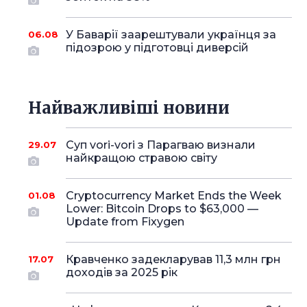
У Баварії заарештували українця за
06.08
підозрою у підготовці диверсій
Найважливіші новини
Суп vori-vori з Парагваю визнали
29.07
найкращою стравою світу
Cryptocurrency Market Ends the Week
01.08
Lower: Bitcoin Drops to $63,000 —
Update from Fixygen
Кравченко задекларував 11,3 млн грн
17.07
доходів за 2025 рік