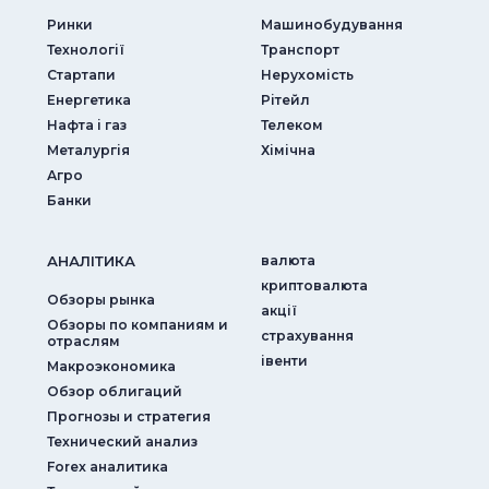
Ринки
Машинобудування
Технології
Транспорт
Стартапи
Нерухомість
Енергетика
Рітейл
Нафта і газ
Телеком
Металургія
Хімічна
Агро
Банки
АНАЛIТИКА
валюта
криптовалюта
Обзоры рынка
акції
Обзоры по компаниям и
страхування
отраслям
iвенти
Макроэкономика
Обзор облигаций
Прогнозы и стратегия
Технический анализ
Forex аналитика