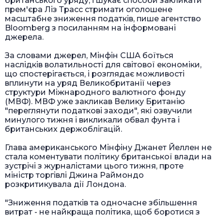
британського уряду, і шукає способи закликати
прем'єра Ліз Трасс стримати оголошене
масштабне зниження податків, пише агентство
Bloomberg з посиланням на інформовані
джерела.
За словами джерел, Мінфін США боїться
наслідків волатильності для світової економіки,
що спостерігається, і розглядає можливості
вплинути на уряд Великобританії через
структури Міжнародного валютного фонду
(МВФ). МВФ уже закликав Велику Британію
"переглянути податкові заходи", які озвучили
минулого тижня і викликали обвал фунта і
британських держоблігацій.
Глава американського Мінфіну Джанет Йеллен не
стала коментувати політику британської влади на
зустрічі з журналістами цього тижня, проте
міністр торгівлі Джина Раймондо
розкритикувала дії Лондона.
"Зниження податків та одночасне збільшення
витрат - не найкраща політика, щоб боротися з