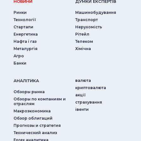
НОВИНИ
ДУМКИ ЕКСПЕРТIВ
Ринки
Машинобудування
Технології
Транспорт
Стартапи
Нерухомість
Енергетика
Рітейл
Нафта і газ
Телеком
Металургія
Хімічна
Агро
Банки
АНАЛIТИКА
валюта
криптовалюта
Обзоры рынка
акції
Обзоры по компаниям и
страхування
отраслям
iвенти
Макроэкономика
Обзор облигаций
Прогнозы и стратегия
Технический анализ
Forex аналитика