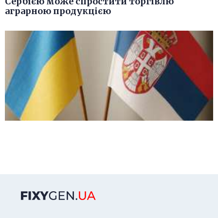
Сербією може спростити торгівлю
аграрною продукцією