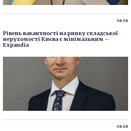
08.08
Рівень вакантності на ринку складської
нерухомості Києва є мінімальним –
Expandia
08.08