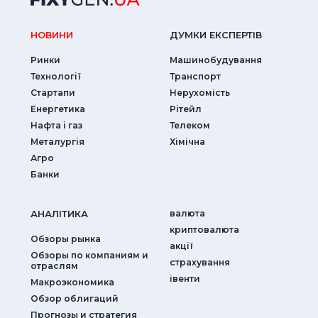
НОВИНИ
ДУМКИ ЕКСПЕРТIВ
Ринки
Машинобудування
Технології
Транспорт
Стартапи
Нерухомість
Енергетика
Рітейл
Нафта і газ
Телеком
Металургія
Хімічна
Агро
Банки
АНАЛIТИКА
валюта
криптовалюта
Обзоры рынка
акції
Обзоры по компаниям и
страхування
отраслям
iвенти
Макроэкономика
Обзор облигаций
Прогнозы и стратегия