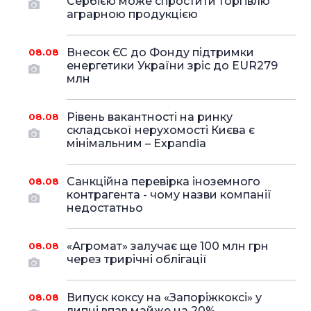
Сербією може спростити торгівлю
аграрною продукцією
Внесок ЄС до Фонду підтримки
08.08
енергетики України зріс до EUR279
млн
Рівень вакантності на ринку
08.08
складської нерухомості Києва є
мінімальним – Expandia
Санкційна перевірка іноземного
08.08
контрагента - чому назви компанії
недостатньо
«Агромат» залучає ще 100 млн грн
08.08
через трирічні облігації
Випуск коксу на «Запоріжкоксі» у
08.08
липні впав майже на 20%