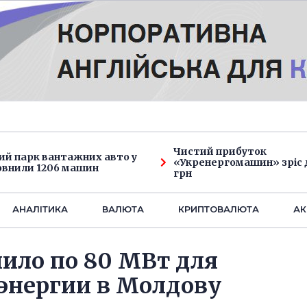
Чистий прибуток
ий парк вантажних авто у
«Укренергомашин» зріс д
овнили 1206 машин
грн
АНАЛIТИКА
ВАЛЮТА
КРИПТОВАЛЮТА
АК
ило по 80 МВт для
 энергии в Молдову