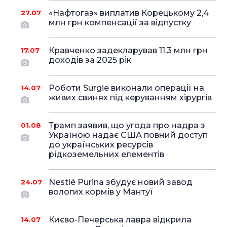
«Нафтогаз» виплатив Корецькому 2,4
27.07
млн грн компенсації за відпустку
Кравченко задекларував 11,3 млн грн
17.07
доходів за 2025 рік
Роботи Surgie виконали операції на
14.07
живих свинях під керуванням хірургів
Трамп заявив, що угода про надра з
01.08
Україною надає США повний доступ
до українських ресурсів
рідкоземельних елементів
Nestlé Purina збудує новий завод
24.07
вологих кормів у Мантуї
Києво-Печерська лавра відкрила
14.07