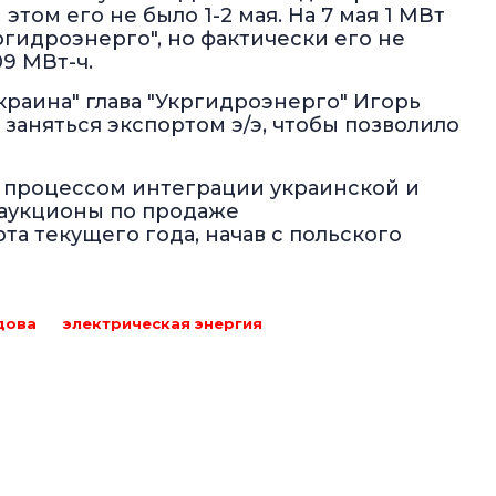
том его не было 1-2 мая. На 7 мая 1 МВт
гидроэнерго", но фактически его не
09 МВт-ч.
краина" глава "Укргидроэнерго" Игорь
аняться экспортом э/э, чтобы позволило
с процессом интеграции украинской и
 аукционы по продаже
а текущего года, начав с польского
дова
электрическая энергия