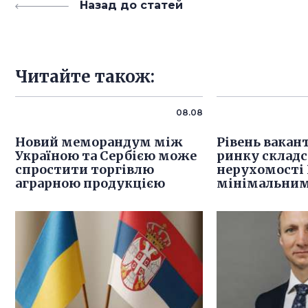
Назад до статей
Читайте також:
08.08
Новий меморандум між
Рівень вакан
Україною та Сербією може
ринку складс
спростити торгівлю
нерухомості 
аграрною продукцією
мінімальним