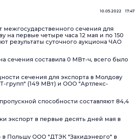
10.05.2022 17:47
т межгосударственного сечения для
 на первые четыре часа 12 мая и по 150
уют результаты суточного аукциона ЧАО
на сечения составила 0 МВт-ч, всего было
ности сечения для экспорта в Молдову
Т-групп" (149 МВт) и ООО "Артлекс-
пропускной способности составляют 84,4
ки экспорт в первые десять дней мая в
о в Польшу ООО "ДТЭК "Захидэнерго" в