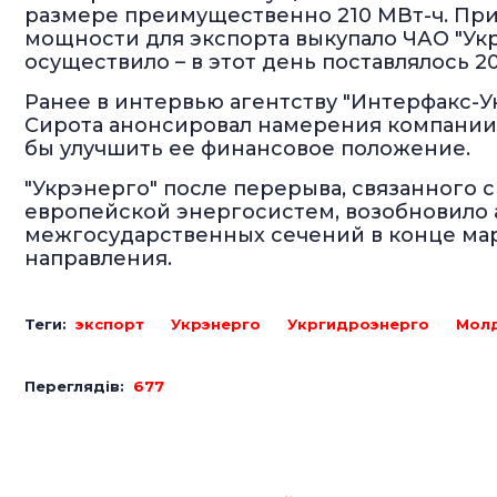
размере преимущественно 210 МВт-ч. При э
мощности для экспорта выкупало ЧАО "Укр
осуществило – в этот день поставлялось 2
Ранее в интервью агентству "Интерфакс-У
Сирота анонсировал намерения компании з
бы улучшить ее финансовое положение.
"Укрэнерго" после перерыва, связанного 
европейской энергосистем, возобновило
межгосударственных сечений в конце март
направления.
Теги:
экспорт
Укрэнерго
Укргидроэнерго
Мол
Переглядів:
677