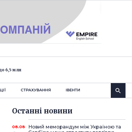
о 6,5 млн
ЦІЇ
СТРАХУВАННЯ
IВЕНТИ
Останнi новини
Новий меморандум між Україною та
08.08