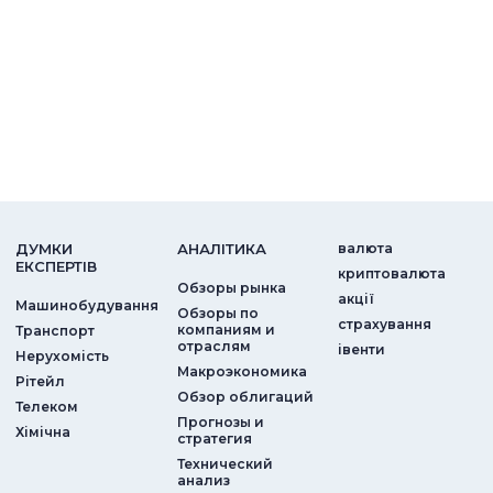
ДУМКИ
АНАЛIТИКА
валюта
ЕКСПЕРТIВ
криптовалюта
Обзоры рынка
акції
Машинобудування
Обзоры по
страхування
компаниям и
Транспорт
отраслям
iвенти
Нерухомість
Макроэкономика
Рітейл
Обзор облигаций
Телеком
Прогнозы и
Хімічна
стратегия
Технический
анализ