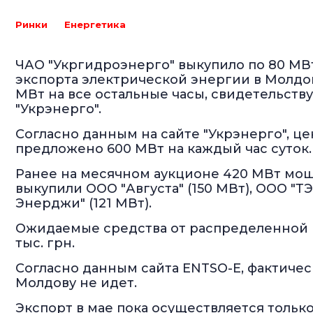
Ринки
Енергетика
ЧАО "Укргидроэнерго" выкупило по 80 МВ
экспорта электрической энергии в Молдову
МВт на все остальные часы, свидетельств
"Укрэнерго".
Согласно данным на сайте "Укрэнерго", це
предложено 600 МВт на каждый час суток.
Ранее на месячном аукционе 420 МВт мощ
выкупили ООО "Августа" (150 МВт), ООО "ТЭ
Энерджи" (121 МВт).
Ожидаемые средства от распределенной 
тыс. грн.
Согласно данным сайта ENTSO-E, фактичес
Молдову не идет.
Экспорт в мае пока осуществляется тольк