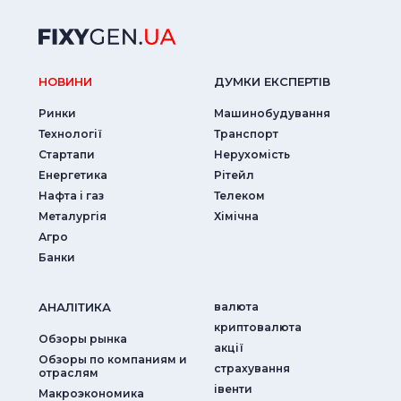
НОВИНИ
ДУМКИ ЕКСПЕРТIВ
Ринки
Машинобудування
Технології
Транспорт
Стартапи
Нерухомість
Енергетика
Рітейл
Нафта і газ
Телеком
Металургія
Хімічна
Агро
Банки
АНАЛIТИКА
валюта
криптовалюта
Обзоры рынка
акції
Обзоры по компаниям и
страхування
отраслям
iвенти
Макроэкономика