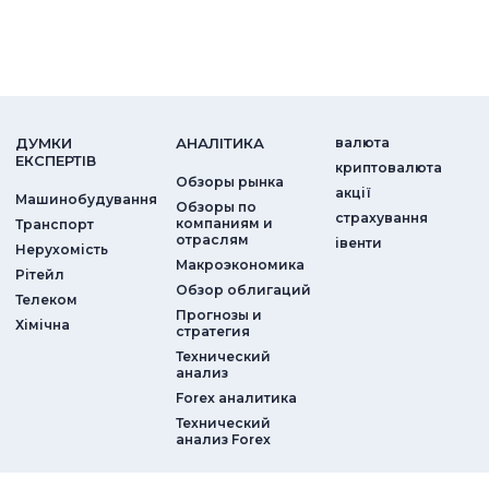
ДУМКИ
АНАЛIТИКА
валюта
ЕКСПЕРТIВ
криптовалюта
Обзоры рынка
акції
Машинобудування
Обзоры по
страхування
компаниям и
Транспорт
отраслям
iвенти
Нерухомість
Макроэкономика
Рітейл
Обзор облигаций
Телеком
Прогнозы и
Хімічна
стратегия
Технический
анализ
Forex аналитика
Технический
анализ Forex