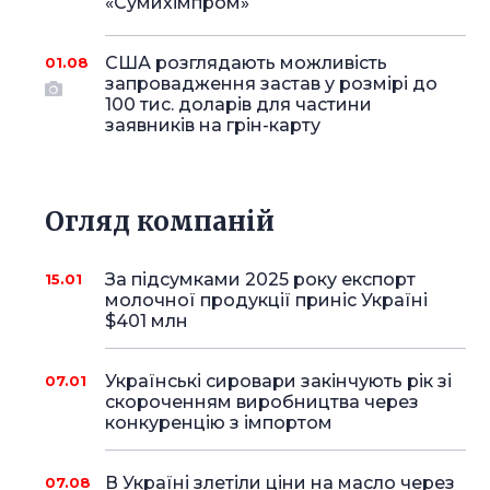
«Сумихімпром»
США розглядають можливість
01.08
запровадження застав у розмірі до
100 тис. доларів для частини
заявників на грін-карту
Огляд компаній
За підсумками 2025 року експорт
15.01
молочної продукції приніс Україні
$401 млн
Українські сировари закінчують рік зі
07.01
скороченням виробництва через
конкуренцію з імпортом
В Україні злетіли ціни на масло через
07.08