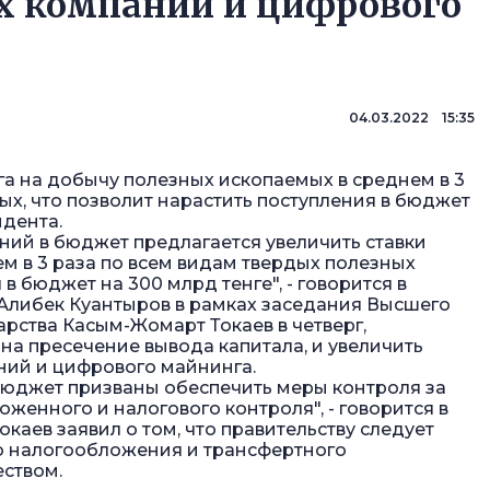
х компаний и цифрового
04.03.2022 15:35
га на добычу полезных ископаемых в среднем в 3
ых, что позволит нарастить поступления в бюджет
идента.
ний в бюджет предлагается увеличить ставки
м в 3 раза по всем видам твердых полезных
в бюджет на 300 млрд тенге", - говорится в
либек Куантыров в рамках заседания Высшего
арства Касым-Жомарт Токаев в четверг,
а пресечение вывода капитала, и увеличить
ий и цифрового майнинга.
сбюджет призваны обеспечить меры контроля за
енного и налогового контроля", - говорится в
аев заявил о том, что правительству следует
 налогообложения и трансфертного
ством.