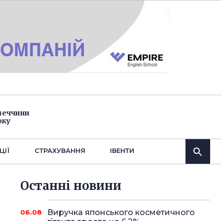
імеччини
оку
ЦІЇ
СТРАХУВАННЯ
IВЕНТИ
Останнi новини
Виручка японського косметичного
06.08