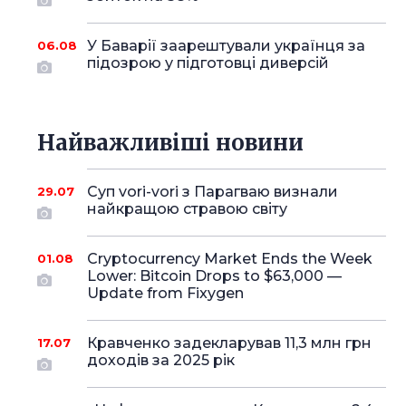
У Баварії заарештували українця за
06.08
підозрою у підготовці диверсій
Найважливіші новини
Суп vori-vori з Парагваю визнали
29.07
найкращою стравою світу
Cryptocurrency Market Ends the Week
01.08
Lower: Bitcoin Drops to $63,000 —
Update from Fixygen
Кравченко задекларував 11,3 млн грн
17.07
доходів за 2025 рік