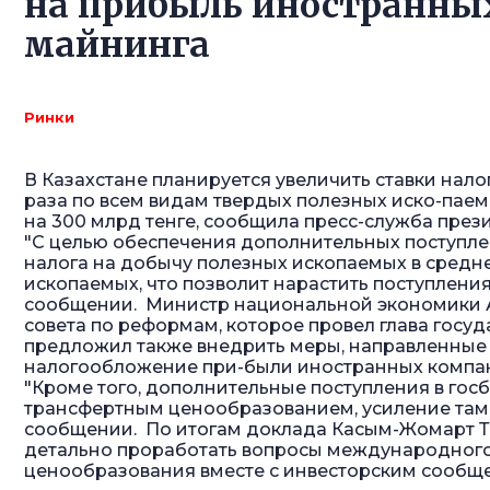
на прибыль иностранны
майнинга
Ринки
В Казахстане планируется увеличить ставки нало
раза по всем видам твердых полезных иско-паем
на 300 млрд тенге, сообщила пресс-служба през
"С целью обеспечения дополнительных поступле
налога на добычу полезных ископаемых в средне
ископаемых, что позволит нарастить поступления 
сообщении. Министр национальной экономики А
совета по реформам, которое провел глава госуд
предложил также внедрить меры, направленные н
налогообложение при-были иностранных компан
"Кроме того, дополнительные поступления в го
трансфертным ценообразованием, усиление тамож
сообщении. По итогам доклада Касым-Жомарт Ток
детально проработать вопросы международного
ценообразования вместе с инвесторским сообще