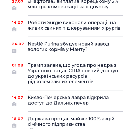
«Нафтогаз» виплатив Корецькому 2,4
27.07
млн грн компенсації за відпустку
Роботи Surgie виконали операції на
14.07
живих свинях під керуванням хірургів
Nestlé Purina збудує новий завод
24.07
вологих кормів у Мантуї
Трамп заявив, що угода про надра з
01.08
Україною надає США повний доступ
до українських ресурсів
рідкоземельних елементів
Києво-Печерська лавра відкрила
14.07
доступ до Дальніх печер
Держава продає майже 100% акцій
16.07
хімічного підприємства