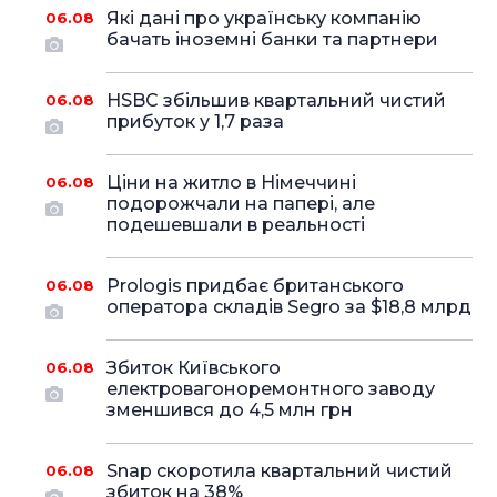
Які дані про українську компанію
06.08
бачать іноземні банки та партнери
HSBC збільшив квартальний чистий
06.08
прибуток у 1,7 раза
Ціни на житло в Німеччині
06.08
подорожчали на папері, але
подешевшали в реальності
Prologis придбає британського
06.08
оператора складів Segro за $18,8 млрд
Збиток Київського
06.08
електровагоноремонтного заводу
зменшився до 4,5 млн грн
Snap скоротила квартальний чистий
06.08
збиток на 38%