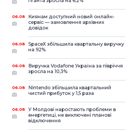
гіганта зросла на 6,2%
Киянам доступний новий онлайн-
06.08
сервіс — замовлення архівних
довідок
SpaceX збільшила квартальну виручку
06.08
на 92%
Виручка Vodafone Україна за півріччя
06.08
зросла на 10,3%
Nintendo збільшила квартальний
06.08
чистий прибуток у 1,5 раза
У Молдові наростають проблеми в
06.08
енергетиці, не виключені планові
відключення