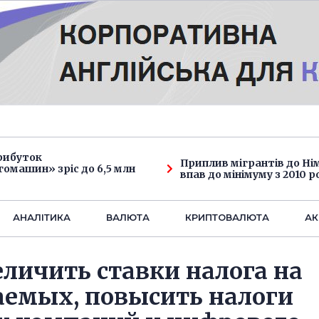
рибуток
Приплив мігрантів до Н
омашин» зріс до 6,5 млн
впав до мінімуму з 2010 р
АНАЛIТИКА
ВАЛЮТА
КРИПТОВАЛЮТА
АК
личить ставки налога на
аемых, повысить налоги