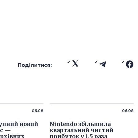
Поділитися:
06.08
06.08
упний новий
Nintendo збільшила
іс —
квартальний чистий
архівних
прибуток у 1,5 раза