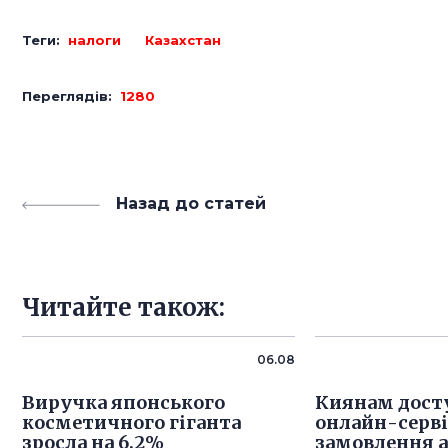
Теги:
налоги
Казахстан
Переглядів:
1280
Назад до статей
Читайте також:
06.08
Виручка японського
Киянам дост
косметичного гіганта
онлайн-серв
зросла на 6,2%
замовлення 