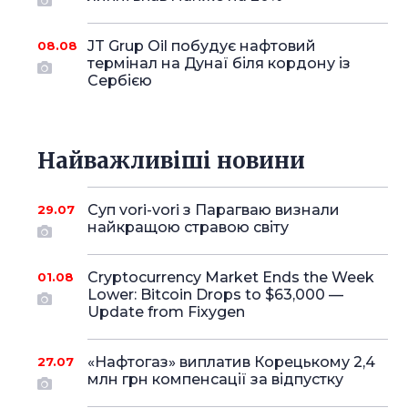
JT Grup Oil побудує нафтовий
08.08
термінал на Дунаї біля кордону із
Сербією
Найважливіші новини
Суп vori-vori з Парагваю визнали
29.07
найкращою стравою світу
Cryptocurrency Market Ends the Week
01.08
Lower: Bitcoin Drops to $63,000 —
Update from Fixygen
«Нафтогаз» виплатив Корецькому 2,4
27.07
млн грн компенсації за відпустку