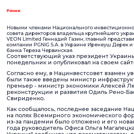
Ринки
Новыми членами Национального инвестиционного
совета директоров владельца крупнейшего укра
VEON Limited Геннадий Газин, главный представ
компании PGNiG S.A. в Украине Иренеуш Дерек 
банка Тереза Червинская.
Соответствующий указ президент Украин
понедельник и опубликовал на своем сайт
Согласно ему, в Нацинвестсовет взамен 
были также введены министр инфраструкт
премьер - министр экономики Алексей Лю
реконструкции и развития Одиль Рено-Ба
Свириденко.
Как сообщалось, последнее заседание Нац
на полях Всемирного экономического фор
из-за пандемии было отложено и его новая
года руководитель Офиса Ольга Магалецка