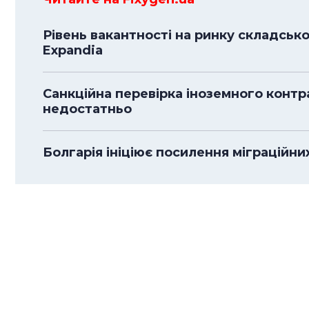
Рівень вакантності на ринку складсько
Expandia
Санкційна перевірка іноземного контра
недостатньо
Болгарія ініціює посилення міграційн