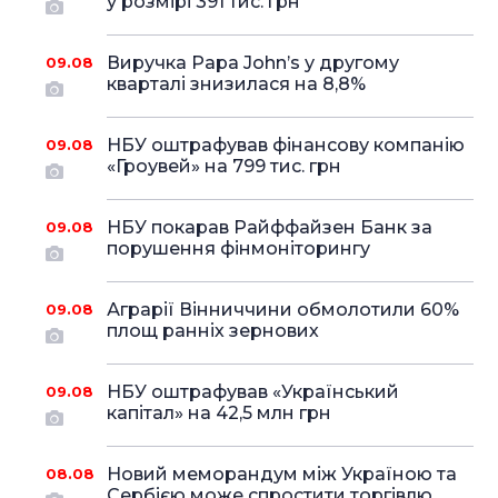
у розмірі 391 тис. грн
Виручка Papa John’s у другому
09.08
кварталі знизилася на 8,8%
НБУ оштрафував фінансову компанію
09.08
«Гроувей» на 799 тис. грн
НБУ покарав Райффайзен Банк за
09.08
порушення фінмоніторингу
Аграрії Вінниччини обмолотили 60%
09.08
площ ранніх зернових
НБУ оштрафував «Український
09.08
капітал» на 42,5 млн грн
Новий меморандум між Україною та
08.08
Сербією може спростити торгівлю