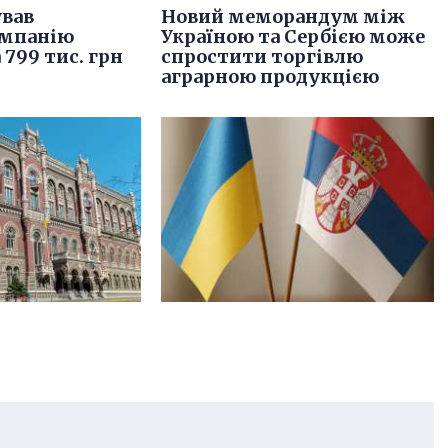
вав
Новий меморандум між
омпанію
Україною та Сербією може
 799 тис. грн
спростити торгівлю
аграрною продукцією