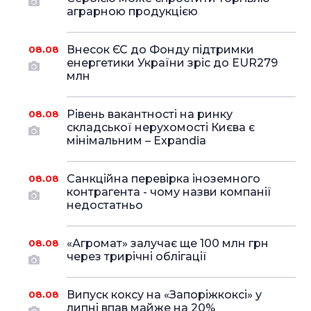
аграрною продукцією
Внесок ЄС до Фонду підтримки
08.08
енергетики України зріс до EUR279
млн
Рівень вакантності на ринку
08.08
складської нерухомості Києва є
мінімальним – Expandia
Санкційна перевірка іноземного
08.08
контрагента - чому назви компанії
недостатньо
«Агромат» залучає ще 100 млн грн
08.08
через трирічні облігації
Випуск коксу на «Запоріжкоксі» у
08.08
липні впав майже на 20%