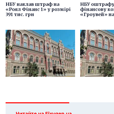
НБУ наклав штраф на
НБУ оштрафу
«Роял Фінанс 1» у розмірі
фінансову к
391 тис. грн
«Гроувей» на
Читайте на Fixygen.ua