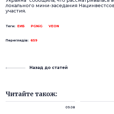
Украина" сообщила, что рассматривалась
локального мини-заседания Нацинвестсо
участия.
Теги:
ЕИБ
PGNiG
VEON
Переглядів:
659
Назад до статей
Читайте також:
09.08