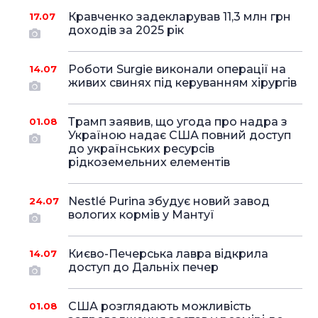
Кравченко задекларував 11,3 млн грн
17.07
доходів за 2025 рік
Роботи Surgie виконали операції на
14.07
живих свинях під керуванням хірургів
Трамп заявив, що угода про надра з
01.08
Україною надає США повний доступ
до українських ресурсів
рідкоземельних елементів
Nestlé Purina збудує новий завод
24.07
вологих кормів у Мантуї
Києво-Печерська лавра відкрила
14.07
доступ до Дальніх печер
США розглядають можливість
01.08