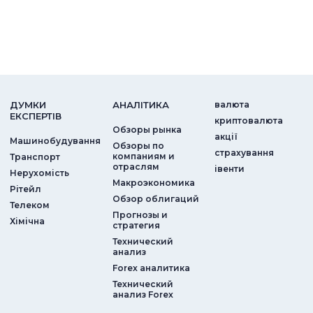
ДУМКИ
АНАЛIТИКА
валюта
ЕКСПЕРТIВ
криптовалюта
Обзоры рынка
акції
Машинобудування
Обзоры по
страхування
компаниям и
Транспорт
отраслям
iвенти
Нерухомість
Макроэкономика
Рітейл
Обзор облигаций
Телеком
Прогнозы и
Хімічна
стратегия
Технический
анализ
Forex аналитика
Технический
анализ Forex