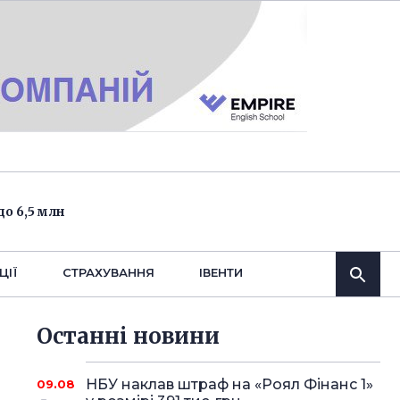
о 6,5 млн
ЦІЇ
СТРАХУВАННЯ
IВЕНТИ
Останнi новини
НБУ наклав штраф на «Роял Фінанс 1»
09.08