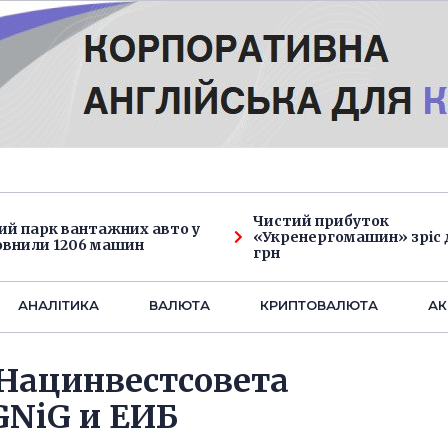
Чистий прибуток
ий парк вантажних авто у
«Укренергомашин» зріс д
овнили 1206 машин
грн
АНАЛIТИКА
ВАЛЮТА
КРИПТОВАЛЮТА
АК
 Нацинвестсовета
GNiG и ЕИБ