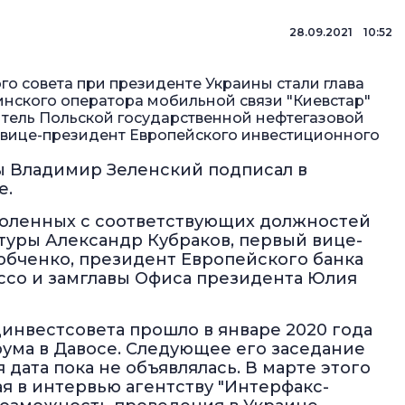
28.09.2021 10:52
 совета при президенте Украины стали глава
инского оператора мобильной связи "Киевстар"
итель Польской государственной нефтегазовой
и вице-президент Европейского инвестиционного
ы Владимир Зеленский подписал в
е.
уволенных с соответствующих должностей
уры Александр Кубраков, первый вице-
бченко, президент Европейского банка
ссо и замглавы Офиса президента Юлия
инвестсовета прошло в январе 2020 года
ума в Давосе. Следующее его заседание
 дата пока не объявлялась. В марте этого
я в интервью агентству "Интерфакс-