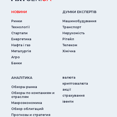
НОВИНИ
ДУМКИ ЕКСПЕРТIВ
Ринки
Машинобудування
Технології
Транспорт
Стартапи
Нерухомість
Енергетика
Рітейл
Нафта і газ
Телеком
Металургія
Хімічна
Агро
Банки
АНАЛIТИКА
валюта
криптовалюта
Обзоры рынка
акції
Обзоры по компаниям и
страхування
отраслям
iвенти
Макроэкономика
Обзор облигаций
Прогнозы и стратегия