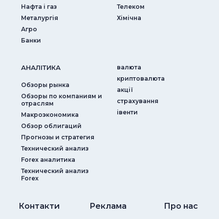
Нафта і газ
Телеком
Металургія
Хімічна
Агро
Банки
АНАЛIТИКА
валюта
криптовалюта
Обзоры рынка
акції
Обзоры по компаниям и
страхування
отраслям
iвенти
Макроэкономика
Обзор облигаций
Прогнозы и стратегия
Технический анализ
Forex аналитика
Технический анализ
Forex
Контакти
Реклама
Про нас