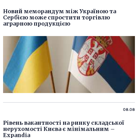
Новий меморандум між Україною та
Сербією може спростити торгівлю
аграрною продукцією
08.08
Рівень вакантності на ринку складської
нерухомості Києва є мінімальним –
Expandia