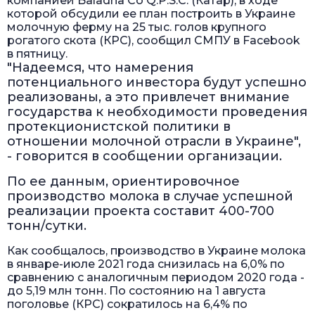
компанией Baladna Co Q.P.S.C. (Катар), в ходе
которой обсудили ее план построить в Украине
молочную ферму на 25 тыс. голов крупного
рогатого скота (КРС), сообщил СМПУ в Facebook
в пятницу.
"Надеемся, что намерения
потенциального инвестора будут успешно
реализованы, а это привлечет внимание
государства к необходимости проведения
протекционистской политики в
отношении молочной отрасли в Украине",
- говорится в сообщении организации.
По ее данным, ориентировочное
производство молока в случае успешной
реализации проекта составит 400-700
тонн/сутки.
Как сообщалось, производство в Украине молока
в январе-июле 2021 года снизилась на 6,0% по
сравнению с аналогичным периодом 2020 года -
до 5,19 млн тонн. По состоянию на 1 августа
поголовье (КРС) сократилось на 6,4% по