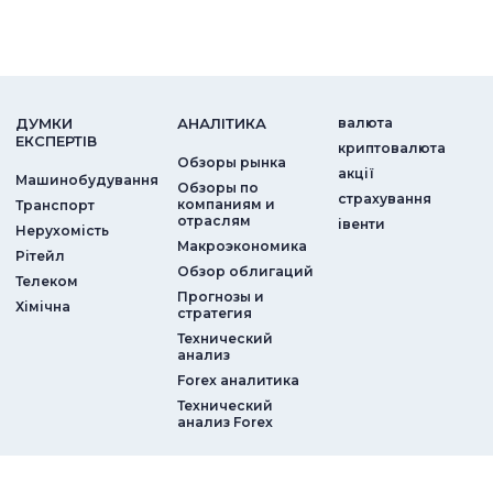
ДУМКИ
АНАЛIТИКА
валюта
ЕКСПЕРТIВ
криптовалюта
Обзоры рынка
акції
Машинобудування
Обзоры по
страхування
компаниям и
Транспорт
отраслям
iвенти
Нерухомість
Макроэкономика
Рітейл
Обзор облигаций
Телеком
Прогнозы и
Хімічна
стратегия
Технический
анализ
Forex аналитика
Технический
анализ Forex