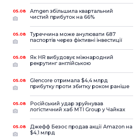
Amgen збільшила квартальний
05.08
чистий прибуток на 66%
Туреччина може анулювати 687
05.08
паспортів через фіктивні інвестиції
Як HR вибудовує міжнародний
05.08
рекрутинг англійською
Glencore отримала $4,4 млрд
05.08
прибутку проти збитку роком раніше
Російський удар зруйнував
05.08
логістичний хаб MTI Group у Чайках
Джефф Безос продав акції Amazon на
05.08
$4,1 млрд