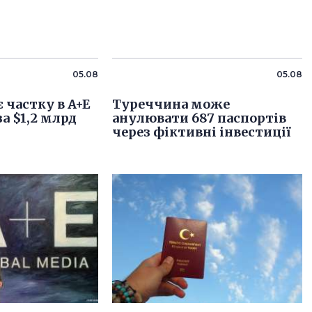
05.08
05.08
 частку в A+E
Туреччина може
за $1,2 млрд
анулювати 687 паспортів
через фіктивні інвестиції