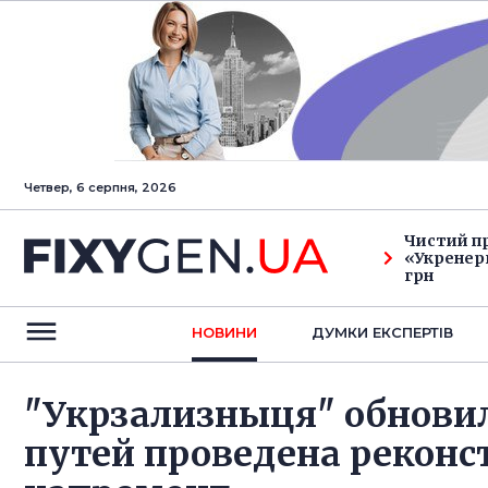
Четвер, 6 серпня, 2026
Чистий п
«Укренерг
грн
НОВИНИ
ДУМКИ ЕКСПЕРТIВ
"Укрзализныця" обновила
путей проведена реконст