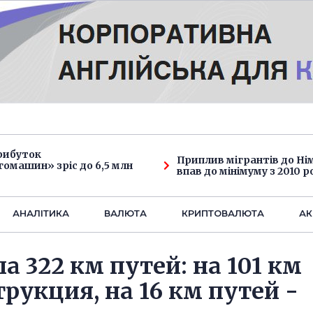
рибуток
Приплив мігрантів до Н
омашин» зріс до 6,5 млн
впав до мінімуму з 2010 р
АНАЛIТИКА
ВАЛЮТА
КРИПТОВАЛЮТА
АК
 322 км путей: на 101 км
рукция, на 16 км путей -