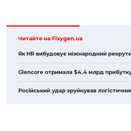
Читайте на Fixygen.ua
Як HR вибудовує міжнародний рекрути
Glencore отримала $4,4 млрд прибутк
Російський удар зруйнував логістичний