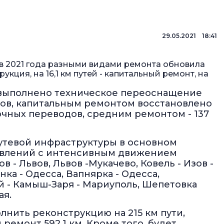
29.05.2021 18:41
ев 2021 года разными видами ремонта обновила
рукция, на 16,1 км путей - капитальный ремонт, на
, выполнено техническое переоснащение
ов, капитальным ремонтом восстановлено
чных переводов, средним ремонтом - 137
путевой инфраструктуры в основном
равлений с интенсивным движением
в - Львов, Львов -Мукачево, Ковель - Изов -
ка - Одесса, Вапнярка - Одесса,
й - Камыш-Заря - Мариуполь, Шепетовка
ая.
лнить реконструкцию на 215 км пути,
ремонт 592,1 км. Кроме того, будет