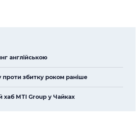
нг англійською
у проти збитку роком раніше
 хаб MTI Group у Чайках