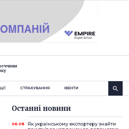
імеччини
оку
ЦІЇ
СТРАХУВАННЯ
IВЕНТИ
Останнi новини
Як українському експортеру знайти
06.08