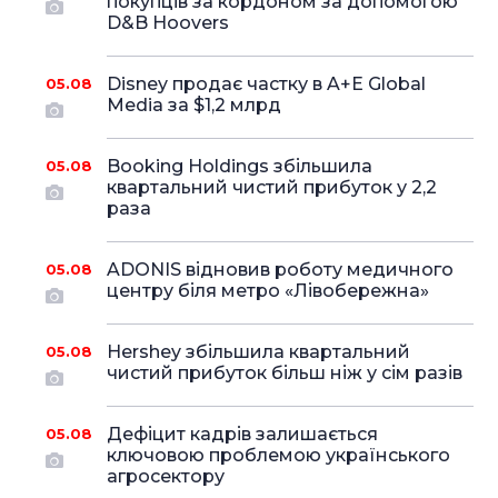
покупців за кордоном за допомогою
D&B Hoovers
Disney продає частку в A+E Global
05.08
Media за $1,2 млрд
Booking Holdings збільшила
05.08
квартальний чистий прибуток у 2,2
раза
ADONIS відновив роботу медичного
05.08
центру біля метро «Лівобережна»
Hershey збільшила квартальний
05.08
чистий прибуток більш ніж у сім разів
Дефіцит кадрів залишається
05.08
ключовою проблемою українського
агросектору