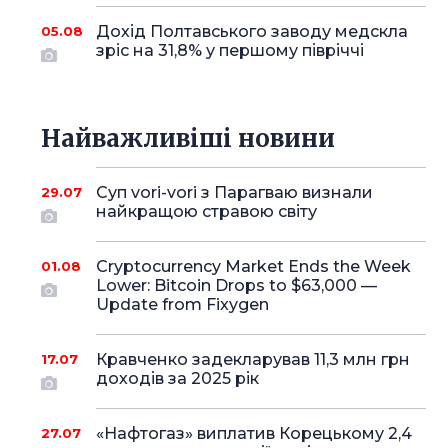
Дохід Полтавського заводу медскла
05.08
зріс на 31,8% у першому півріччі
Найважливіші новини
Суп vori-vori з Парагваю визнали
29.07
найкращою стравою світу
Cryptocurrency Market Ends the Week
01.08
Lower: Bitcoin Drops to $63,000 —
Update from Fixygen
Кравченко задекларував 11,3 млн грн
17.07
доходів за 2025 рік
«Нафтогаз» виплатив Корецькому 2,4
27.07