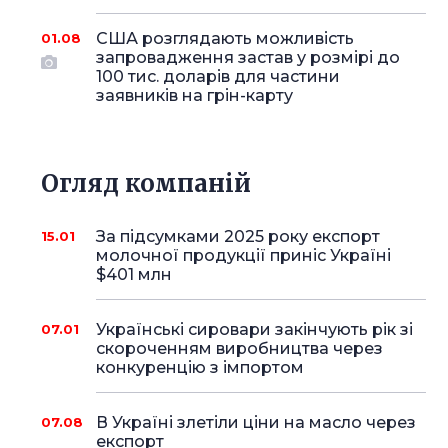
США розглядають можливість
01.08
запровадження застав у розмірі до
100 тис. доларів для частини
заявників на грін-карту
Огляд компаній
За підсумками 2025 року експорт
15.01
молочної продукції приніс Україні
$401 млн
Українські сировари закінчують рік зі
07.01
скороченням виробництва через
конкуренцію з імпортом
В Україні злетіли ціни на масло через
07.08
експорт