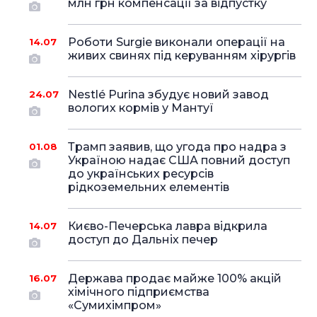
млн грн компенсації за відпустку
Роботи Surgie виконали операції на
14.07
живих свинях під керуванням хірургів
Nestlé Purina збудує новий завод
24.07
вологих кормів у Мантуї
Трамп заявив, що угода про надра з
01.08
Україною надає США повний доступ
до українських ресурсів
рідкоземельних елементів
Києво-Печерська лавра відкрила
14.07
доступ до Дальніх печер
Держава продає майже 100% акцій
16.07
хімічного підприємства
«Сумихімпром»