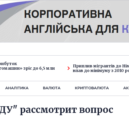
рибуток
Приплив мігрантів до Н
омашин» зріс до 6,5 млн
впав до мінімуму з 2010 р
АНАЛIТИКА
ВАЛЮТА
КРИПТОВАЛЮТА
АК
ДУ" рассмотрит вопрос