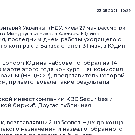
23.05.2021 10:29
тарий Украины" (НДУ, Киев) 27 мая рассмотрит
сто Миндаугаса Бакаса Алексея Юдина.
ия, последним днем работы уходящего с
о контракта Бакаса станет 31 мая, а Юдин
 London Юдина набсовет отобрал из 14
 марте этого года конкурс. Нацкомиссия
раины (НКЦБФР), представитель которой
м, приветствовала такие результаты
ской инвесткомпании KBC Securities и
кой биржи". Другая публичная
, возглавлявший набсовет НДУ до конца
в такого назначения и назвал отобранного