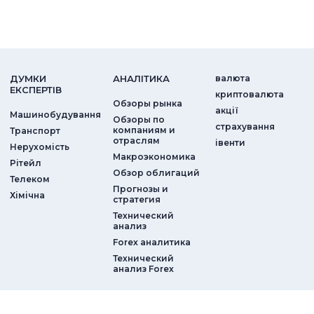
ДУМКИ
АНАЛIТИКА
валюта
ЕКСПЕРТIВ
криптовалюта
Обзоры рынка
акції
Машинобудування
Обзоры по
страхування
компаниям и
Транспорт
отраслям
iвенти
Нерухомість
Макроэкономика
Рітейл
Обзор облигаций
Телеком
Прогнозы и
Хімічна
стратегия
Технический
анализ
Forex аналитика
Технический
анализ Forex