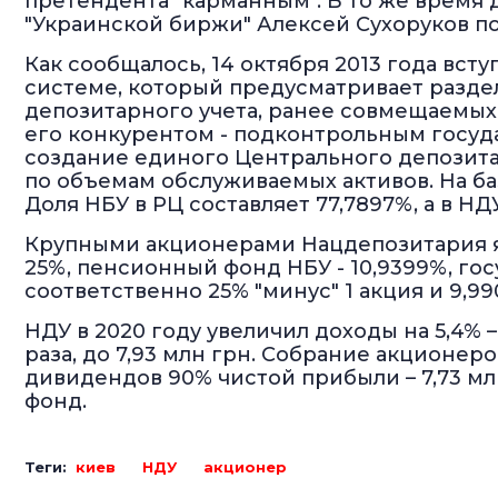
претендента "карманным". В то же время 
"Украинской биржи" Алексей Сухоруков по
Как сообщалось, 14 октября 2013 года вст
системе, который предусматривает разде
депозитарного учета, ранее совмещаемых
его конкурентом - подконтрольным госуд
создание единого Центрального депозитар
по объемам обслуживаемых активов. На ба
Доля НБУ в РЦ составляет 77,7897%, а в НДУ
Крупными акционерами Нацдепозитария я
25%, пенсионный фонд НБУ - 10,9399%, го
соответственно 25% "минус" 1 акция и 9,99
НДУ в 2020 году увеличил доходы на 5,4% – 
раза, до 7,93 млн грн. Собрание акционер
дивидендов 90% чистой прибыли – 7,73 млн
фонд.
Теги:
киев
НДУ
акционер