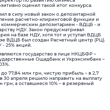
директор по развитию бизнеса
зитивно оценил такой итог конкурса.
упил в силу новый закон о депозитарной
ление расчетно-клиринговой функции и
 коммерческим депозитарием - ВДЦБ - и
арству НДУ. Закон предусматривал
ия на базе НДУ, хотя тот и уступал ВДЦБ
зе ВДЦБ был создан Расчетный центр (РЦ).
 - 25% акций.
вляются государство в лице НКЦБФР –
сударственные Ощадбанк и Укрэксимбанк –
03%.
до 77,84 млн грн, чистую прибыль – в 2,7
ов 30 апреля решило направить на выплату
 грн, а оставшиеся 10% – в резервный