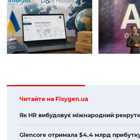
Читайте на Fixygen.ua
Як HR вибудовує міжнародний рекрути
Glencore отримала $4,4 млрд прибутк