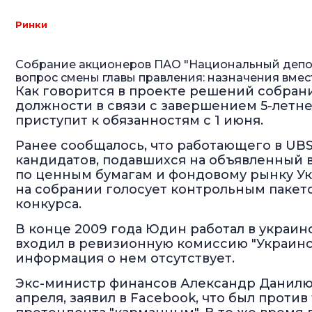
Ринки
Собрание акционеров ПАО "Национальный депози
вопрос смены главы правления: назначения вме
Как говорится в проекте решений собран
должности в связи с завершением 5-летнег
приступит к обязанностям с 1 июня.
Ранее сообщалось, что работающего в UBS
кандидатов, подавшихся на объявленный в
по ценным бумагам и фондовому рынку Ук
на собрании голосует контрольным пакето
конкурса.
В конце 2009 года Юдин работал в украин
входил в ревизионную комиссию "Украинс
информация о нем отсутствует.
Экс-министр финансов Александр Данилюк
апреля, заявил в Facebook, что был проти