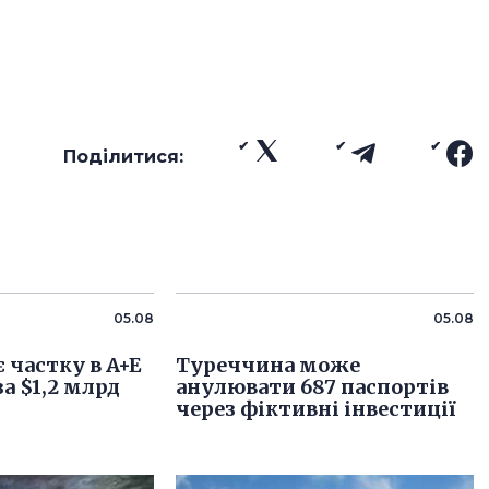
Поділитися:
05.08
05.08
 частку в A+E
Туреччина може
за $1,2 млрд
анулювати 687 паспортів
через фіктивні інвестиції