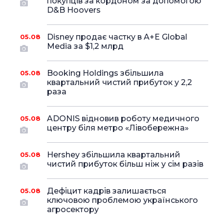
покупців за кордоном за допомогою
D&B Hoovers
Disney продає частку в A+E Global
05.08
Media за $1,2 млрд
Booking Holdings збільшила
05.08
квартальний чистий прибуток у 2,2
раза
ADONIS відновив роботу медичного
05.08
центру біля метро «Лівобережна»
Hershey збільшила квартальний
05.08
чистий прибуток більш ніж у сім разів
Дефіцит кадрів залишається
05.08
ключовою проблемою українського
агросектору