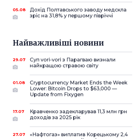
Дохід Полтавського заводу медскла
05.08
зріс на 31,8% у першому півріччі
Найважливіші новини
Суп vori-vori з Парагваю визнали
29.07
найкращою стравою світу
Cryptocurrency Market Ends the Week
01.08
Lower: Bitcoin Drops to $63,000 —
Update from Fixygen
Кравченко задекларував 11,3 млн грн
17.07
доходів за 2025 рік
«Нафтогаз» виплатив Корецькому 2,4
27.07