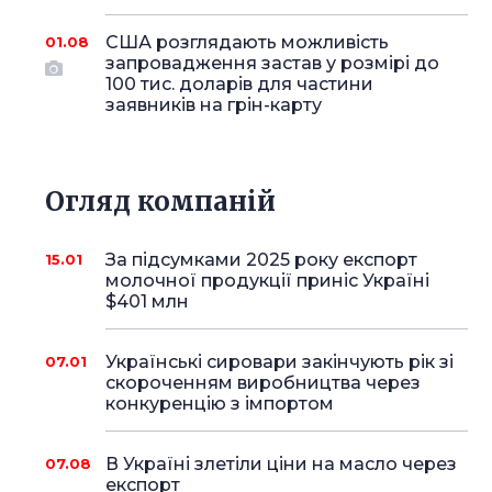
США розглядають можливість
01.08
запровадження застав у розмірі до
100 тис. доларів для частини
заявників на грін-карту
Огляд компаній
За підсумками 2025 року експорт
15.01
молочної продукції приніс Україні
$401 млн
Українські сировари закінчують рік зі
07.01
скороченням виробництва через
конкуренцію з імпортом
В Україні злетіли ціни на масло через
07.08
експорт