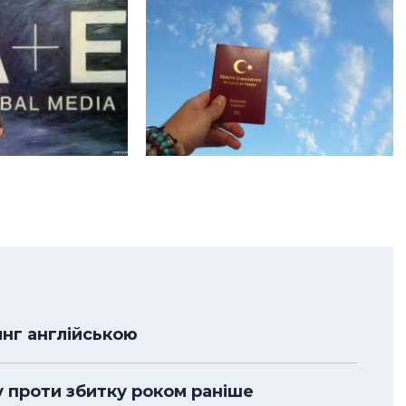
нг англійською
у проти збитку роком раніше