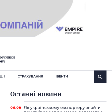
імеччини
оку
ЦІЇ
СТРАХУВАННЯ
IВЕНТИ
Останнi новини
Як українському експортеру знайти
06.08