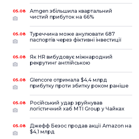
Amgen збільшила квартальний
05.08
чистий прибуток на 66%
Туреччина може анулювати 687
05.08
паспортів через фіктивні інвестиції
Як HR вибудовує міжнародний
05.08
рекрутинг англійською
Glencore отримала $4,4 млрд
05.08
прибутку проти збитку роком раніше
Російський удар зруйнував
05.08
логістичний хаб MTI Group у Чайках
Джефф Безос продав акції Amazon на
05.08
$4,1 млрд