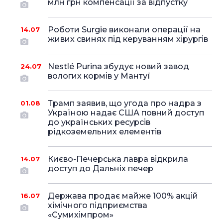
млн грн компенсації за відпустку
Роботи Surgie виконали операції на
14.07
живих свинях під керуванням хірургів
Nestlé Purina збудує новий завод
24.07
вологих кормів у Мантуї
Трамп заявив, що угода про надра з
01.08
Україною надає США повний доступ
до українських ресурсів
рідкоземельних елементів
Києво-Печерська лавра відкрила
14.07
доступ до Дальніх печер
Держава продає майже 100% акцій
16.07
хімічного підприємства
«Сумихімпром»