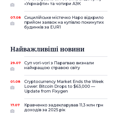
«Укрнафти» та чотири АЗК
Сицилійське містечко Наро відкрило
07.08
прийом заявок на купівлю покинутих
будинків за EUR1
Найважливіші новини
Суп vori-vori з Парагваю визнали
29.07
найкращою стравою світу
Cryptocurrency Market Ends the Week
01.08
Lower: Bitcoin Drops to $63,000 —
Update from Fixygen
Кравченко задекларував 11,3 млн грн
17.07
доходів за 2025 рік