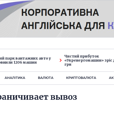
Чистий прибуток
ий парк вантажних авто у
«Укренергомашин» зріс д
овнили 1206 машин
грн
АНАЛIТИКА
ВАЛЮТА
КРИПТОВАЛЮТА
АК
граничивает вывоз