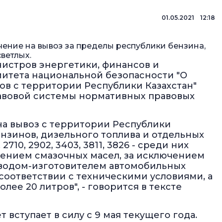
01.05.2021 12:18
чение на вывоз за пределы республики бензина,
ветлых.
истров энергетики, финансов и
митета национальной безопасности "О
ов с территории Республики Казахстан"
авовой системы нормативных правовых
на вывоз с территории Республики
нзинов, дизельного топлива и отдельных
10, 2902, 3403, 3811, 3826 - среди них
чением смазочных масел, за исключением
аводом-изготовителем автомобильных
соответствии с техническими условиями, а
лее 20 литров", - говорится в тексте
 вступает в силу с 9 мая текущего года.