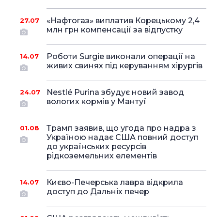
«Нафтогаз» виплатив Корецькому 2,4
27.07
млн грн компенсації за відпустку
Роботи Surgie виконали операції на
14.07
живих свинях під керуванням хірургів
Nestlé Purina збудує новий завод
24.07
вологих кормів у Мантуї
Трамп заявив, що угода про надра з
01.08
Україною надає США повний доступ
до українських ресурсів
рідкоземельних елементів
Києво-Печерська лавра відкрила
14.07
доступ до Дальніх печер