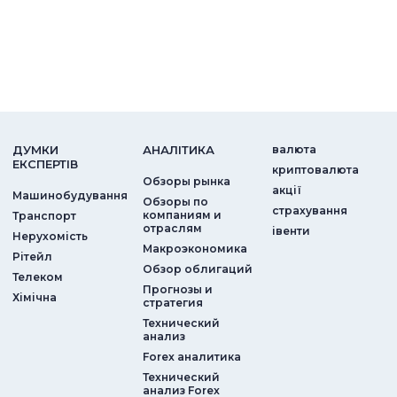
ДУМКИ
АНАЛIТИКА
валюта
ЕКСПЕРТIВ
криптовалюта
Обзоры рынка
акції
Машинобудування
Обзоры по
страхування
компаниям и
Транспорт
отраслям
iвенти
Нерухомість
Макроэкономика
Рітейл
Обзор облигаций
Телеком
Прогнозы и
Хімічна
стратегия
Технический
анализ
Forex аналитика
Технический
анализ Forex