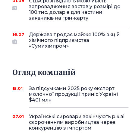
США розглядають можливість
01.08
запровадження застав у розмірі до
100 тис. доларів для частини
заявників на грін-карту
Держава продає майже 100% акцій
16.07
хімічного підприємства
«Сумихімпром»
Огляд компаній
За підсумками 2025 року експорт
15.01
молочної продукції приніс Україні
$401 млн
Українські сировари закінчують рік зі
07.01
скороченням виробництва через
конкуренцію з імпортом