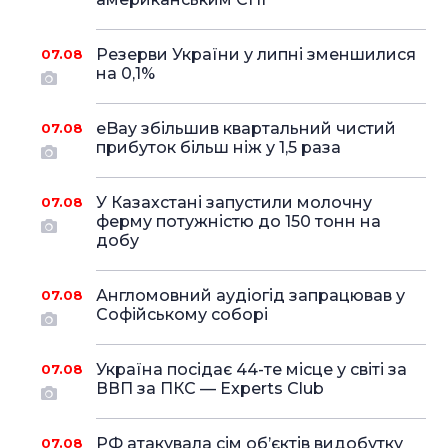
Резерви України у липні зменшилися
07.08
на 0,1%
eBay збільшив квартальний чистий
07.08
прибуток більш ніж у 1,5 раза
У Казахстані запустили молочну
07.08
ферму потужністю до 150 тонн на
добу
Англомовний аудіогід запрацював у
07.08
Софійському соборі
Україна посідає 44-те місце у світі за
07.08
ВВП за ПКС — Experts Club
РФ атакувала сім об’єктів видобутку
07.08