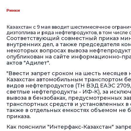
Ринки
Казахстан с 9 мая вводит шестимесячное ограни
дизтоплива и ряда нефтепродуктов, в том числе с
Соответствующий совместный приказ мин
внутренних дел, а также председателя ко
некоторых вопросах вывоза нефтепродукт
опубликован на сайте информационно-пр
актов "Адилет".
"Ввести запрет сроком на шесть месяцев 
Казахстан автомобильным транспортом бе
видов нефтепродуктов (ТН ВЭД ЕАЭС 2709, 27
светлые нефтепродукты - ИФ-К), за исклю
вывоза в бензобаках, предусмотренных з
транспортных средств и установленных в 
также в отдельных емкостях объемом не бо
приказа.
Как пояснили "Интерфакс-Казахстан" запрет