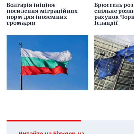
Болгарія ініціює
Брюссель роз
посилення міграційних
спільне розш
норм для іноземних
рахунок Чорн
громадян
Ісландії
Читайте на Fixygen.ua