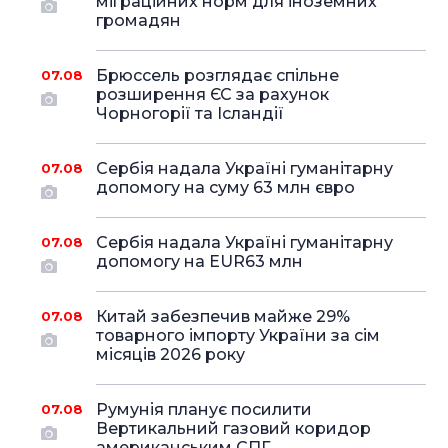
міграційних норм для іноземних
громадян
Брюссель розглядає спільне
07.08
розширення ЄС за рахунок
Чорногорії та Ісландії
Сербія надала Україні гуманітарну
07.08
допомогу на суму 63 млн євро
Сербія надала Україні гуманітарну
07.08
допомогу на EUR63 млн
Китай забезпечив майже 29%
07.08
товарного імпорту України за сім
місяців 2026 року
Румунія планує посилити
07.08
Вертикальний газовий коридор
американським СПГ