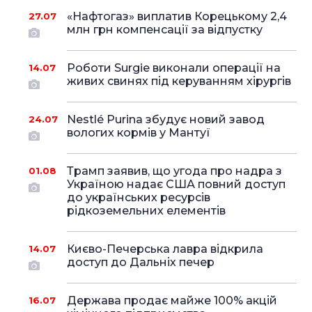
«Нафтогаз» виплатив Корецькому 2,4
27.07
млн грн компенсації за відпустку
Роботи Surgie виконали операції на
14.07
живих свинях під керуванням хірургів
Nestlé Purina збудує новий завод
24.07
вологих кормів у Мантуї
Трамп заявив, що угода про надра з
01.08
Україною надає США повний доступ
до українських ресурсів
рідкоземельних елементів
Києво-Печерська лавра відкрила
14.07
доступ до Дальніх печер
Держава продає майже 100% акцій
16.07