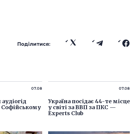
Поділитися:
07.08
07.08
аудіогід
Україна посідає 44-те місце
у Софійському
у світі за ВВП за ПКС —
Experts Club