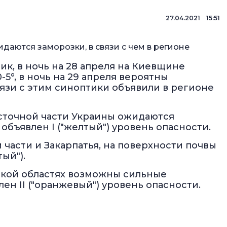
27.04.2021 15:51
идаются заморозки, в связи с чем в регионе
к, в ночь на 28 апреля на Киевщине
5°, в ночь на 29 апреля вероятны
вязи с этим синоптики объявили в регионе
восточной части Украины ожидаются
 объявлен I ("желтый") уровень опасности.
 части и Закарпатья, на поверхности почвы
тый").
нской областях возможны сильные
влен II ("оранжевый") уровень опасности.