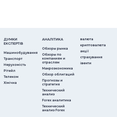
ДУМКИ
АНАЛIТИКА
валюта
ЕКСПЕРТIВ
криптовалюта
Обзоры рынка
акції
Машинобудування
Обзоры по
страхування
компаниям и
Транспорт
отраслям
iвенти
Нерухомість
Макроэкономика
Рітейл
Обзор облигаций
Телеком
Прогнозы и
Хімічна
стратегия
Технический
анализ
Forex аналитика
Технический
анализ Forex