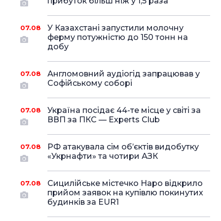
прибуток більш ніж у 1,5 раза
У Казахстані запустили молочну
07.08
ферму потужністю до 150 тонн на
добу
Англомовний аудіогід запрацював у
07.08
Софійському соборі
Україна посідає 44-те місце у світі за
07.08
ВВП за ПКС — Experts Club
РФ атакувала сім об’єктів видобутку
07.08
«Укрнафти» та чотири АЗК
Сицилійське містечко Наро відкрило
07.08
прийом заявок на купівлю покинутих
будинків за EUR1