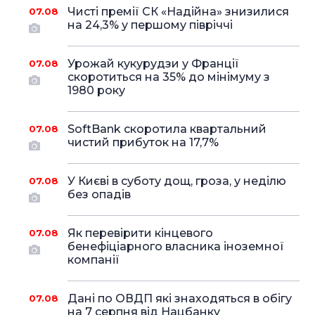
Чисті премії СК «Надійна» знизилися
07.08
на 24,3% у першому півріччі
Урожай кукурудзи у Франції
07.08
скоротиться на 35% до мінімуму з
1980 року
SoftBank скоротила квартальний
07.08
чистий прибуток на 17,7%
У Києві в суботу дощ, гроза, у неділю
07.08
без опадів
Як перевірити кінцевого
07.08
бенефіціарного власника іноземної
компанії
Дані по ОВДП які знаходяться в обігу
07.08
на 7 серпня від Нацбанку