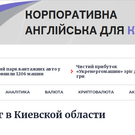
Чистий прибуток
ий парк вантажних авто у
«Укренергомашин» зріс д
овнили 1206 машин
грн
АНАЛIТИКА
ВАЛЮТА
КРИПТОВАЛЮТА
АК
г в Киевской области