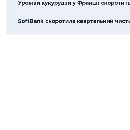
Урожай кукурудзи у Франції скоротитьс
SoftBank скоротила квартальний чисти