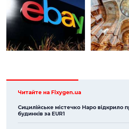
Читайте на Fixygen.ua
Сицилійське містечко Наро відкрило п
будинків за EUR1