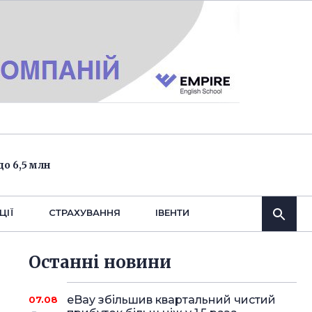
о 6,5 млн
ЦІЇ
СТРАХУВАННЯ
IВЕНТИ
Останнi новини
eBay збільшив квартальний чистий
07.08