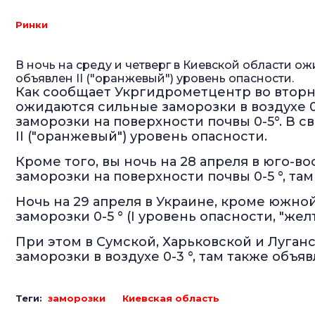
Ринки
В ночь на среду и четверг в Киевской области ож
объявлен II ("оранжевый") уровень опасности.
Как сообщает Укргидрометцентр во вторни
ожидаются сильные заморозки в воздухе 0-
заморозки на поверхности почвы 0-5°. В с
II ("оранжевый") уровень опасности.
Кроме того, вы ночь на 28 апреля в юго-
заморозки на поверхности почвы 0-5 °, там
Ночь на 29 апреля в Украине, кроме южной
заморозки 0-5 ° (I уровень опасности, "жел
При этом в Сумской, Харьковской и Луга
заморозки в воздухе 0-3 °, там также объя
Теги:
заморозки
Киевская область