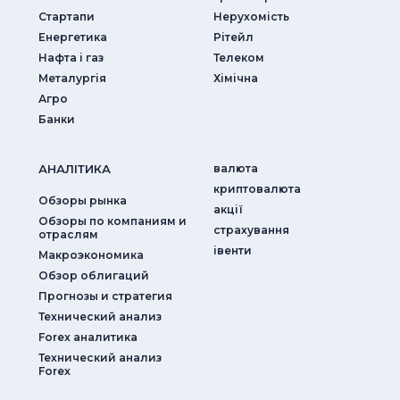
Стартапи
Нерухомість
Енергетика
Рітейл
Нафта і газ
Телеком
Металургія
Хімічна
Агро
Банки
АНАЛIТИКА
валюта
криптовалюта
Обзоры рынка
акції
Обзоры по компаниям и
страхування
отраслям
iвенти
Макроэкономика
Обзор облигаций
Прогнозы и стратегия
Технический анализ
Forex аналитика
Технический анализ
Forex