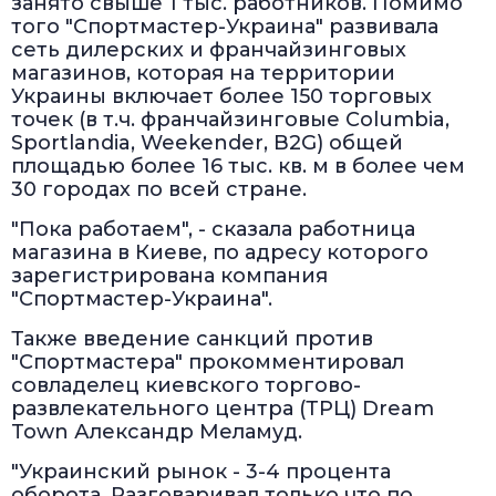
занято свыше 1 тыс. работников. Помимо
того "Спортмастер-Украина" развивала
сеть дилерских и франчайзинговых
магазинов, которая на территории
Украины включает более 150 торговых
точек (в т.ч. франчайзинговые Columbia,
Sportlandia, Weekender, B2G) общей
площадью более 16 тыс. кв. м в более чем
30 городах по всей стране.
"Пока работаем", - сказала работница
магазина в Киеве, по адресу которого
зарегистрирована компания
"Спортмастер-Украина".
Также введение санкций против
"Спортмастера" прокомментировал
совладелец киевского торгово-
развлекательного центра (ТРЦ) Dream
Town Александр Меламуд.
"Украинский рынок - 3-4 процента
оборота. Разговаривал только что по