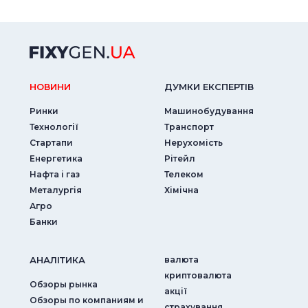
НОВИНИ
ДУМКИ ЕКСПЕРТIВ
Ринки
Машинобудування
Технології
Транспорт
Стартапи
Нерухомість
Енергетика
Рітейл
Нафта і газ
Телеком
Металургія
Хімічна
Агро
Банки
АНАЛIТИКА
валюта
криптовалюта
Обзоры рынка
акції
Обзоры по компаниям и
страхування