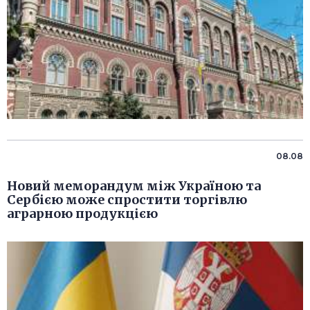
08.08
Новий меморандум між Україною та
Сербією може спростити торгівлю
аграрною продукцією