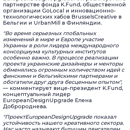
партнерстве фонда K.Fund, общественной
организации GoLocal и инновационно-
технологических хабов BrusselsCreative в
Бельгии и UrbanMill в Финляндии.
"Во время серьезных глобальных
изменений в мире и Европе участие
Украины в роли лидера международного
консорциума культурных институтов
особенно важно. В процессе реализации
проекта украинские дизайнеры и менторы
обменялись огромным количеством идей с
финскими и бельгийскими партнерами и
обогатили друг друга бесценным опытом",
— комментирует вице-президент K.Fund,
концептуальный лидер
EuropeanDesignUpgrade Елена
Добророднева.
"Проект
European
Design
Upgrade
показал
устойчивость нашего креативного сектора.
Нас часто называют будущим двигателем