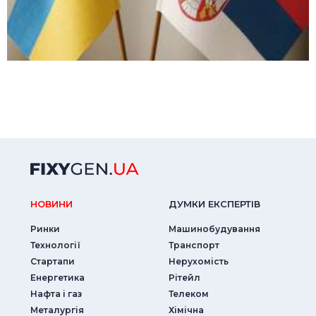
НОВИНИ
ДУМКИ ЕКСПЕРТIВ
Ринки
Машинобудування
Технології
Транспорт
Стартапи
Нерухомість
Енергетика
Рітейл
Нафта і газ
Телеком
Металургія
Хімічна