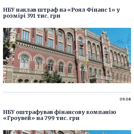
НБУ наклав штраф на «Роял Фінанс 1» у
розмірі 391 тис. грн
09.08
НБУ оштрафував фінансову компанію
«Гроувей» на 799 тис. грн