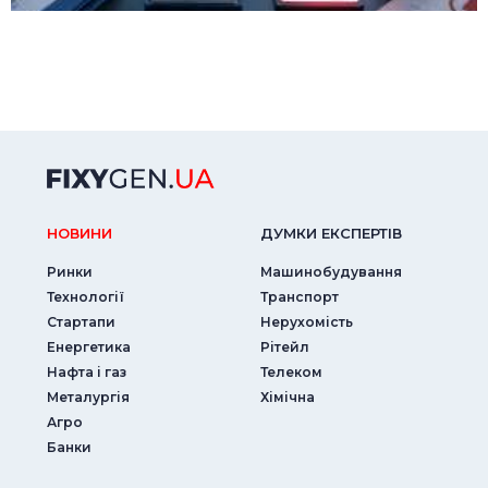
НОВИНИ
ДУМКИ ЕКСПЕРТIВ
Ринки
Машинобудування
Технології
Транспорт
Стартапи
Нерухомість
Енергетика
Рітейл
Нафта і газ
Телеком
Металургія
Хімічна
Агро
Банки