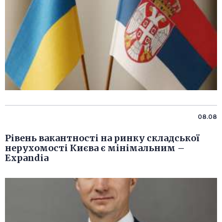
08.08
Рівень вакантності на ринку складської
нерухомості Києва є мінімальним –
Expandia