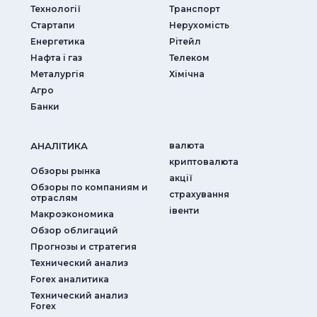
Технології
Транспорт
Стартапи
Нерухомість
Енергетика
Рітейл
Нафта і газ
Телеком
Металургія
Хімічна
Агро
Банки
АНАЛIТИКА
валюта
криптовалюта
Обзоры рынка
акції
Обзоры по компаниям и
страхування
отраслям
iвенти
Макроэкономика
Обзор облигаций
Прогнозы и стратегия
Технический анализ
Forex аналитика
Технический анализ
Forex