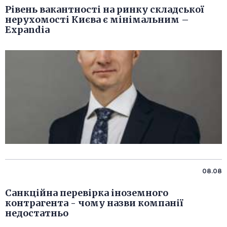
Рівень вакантності на ринку складської
нерухомості Києва є мінімальним –
Expandia
08.08
Санкційна перевірка іноземного
контрагента - чому назви компанії
недостатньо