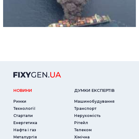
НОВИНИ
ДУМКИ ЕКСПЕРТIВ
Ринки
Машинобудування
Технології
Транспорт
Стартапи
Нерухомість
Енергетика
Рітейл
Нафта і газ
Телеком
Металургія
Хімічна