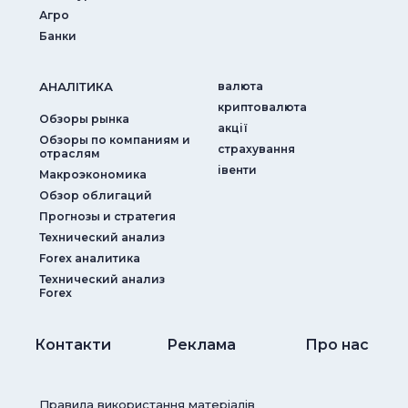
Агро
Банки
АНАЛIТИКА
валюта
криптовалюта
Обзоры рынка
акції
Обзоры по компаниям и
страхування
отраслям
iвенти
Макроэкономика
Обзор облигаций
Прогнозы и стратегия
Технический анализ
Forex аналитика
Технический анализ
Forex
Контакти
Реклама
Про нас
Правила використання матеріалів