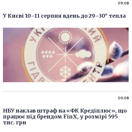
09.08
У Києві 10–11 серпня вдень до 29–30° тепла
09.08
НБУ наклав штраф на «ФК Кредіплюс», що
працює під брендом FinX, у розмірі 595
тис. грн