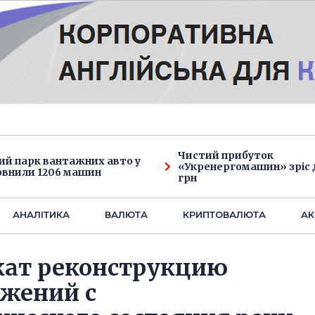
Чистий прибуток
ий парк вантажних авто у
«Укренергомашин» зріс д
овнили 1206 машин
грн
АНАЛIТИКА
ВАЛЮТА
КРИПТОВАЛЮТА
АК
жат реконструкцию
ужений с