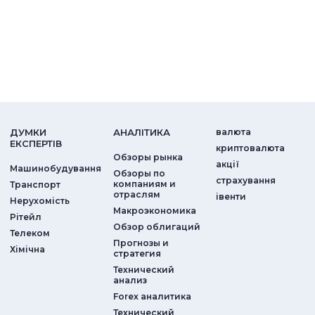
ДУМКИ
АНАЛIТИКА
валюта
ЕКСПЕРТIВ
криптовалюта
Обзоры рынка
акції
Машинобудування
Обзоры по
страхування
компаниям и
Транспорт
отраслям
iвенти
Нерухомість
Макроэкономика
Рітейл
Обзор облигаций
Телеком
Прогнозы и
Хімічна
стратегия
Технический
анализ
Forex аналитика
Технический