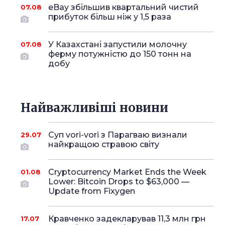
eBay збільшив квартальний чистий
07.08
прибуток більш ніж у 1,5 раза
У Казахстані запустили молочну
07.08
ферму потужністю до 150 тонн на
добу
Найважливіші новини
Суп vori-vori з Парагваю визнали
29.07
найкращою стравою світу
Cryptocurrency Market Ends the Week
01.08
Lower: Bitcoin Drops to $63,000 —
Update from Fixygen
Кравченко задекларував 11,3 млн грн
17.07