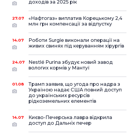
доходів за 2025 рік
«Нафтогаз» виплатив Корецькому 2,4
27.07
млн грн компенсації за відпустку
Роботи Surgie виконали операції на
14.07
живих свинях під керуванням хірургів
Nestlé Purina збудує новий завод
24.07
вологих кормів у Мантуї
Трамп заявив, що угода про надра з
01.08
Україною надає США повний доступ
до українських ресурсів
рідкоземельних елементів
Києво-Печерська лавра відкрила
14.07
доступ до Дальніх печер