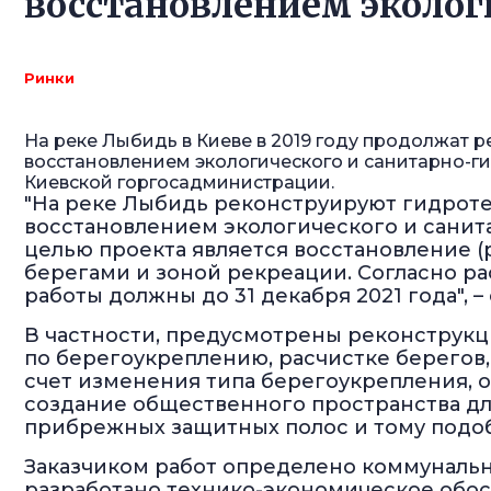
восстановлением эколог
Ринки
На реке Лыбидь в Киеве в 2019 году продолжат 
восстановлением экологического и санитарно-ги
Киевской горгосадминистрации.
"На реке Лыбидь реконструируют гидрот
восстановлением экологического и санит
целью проекта является восстановление (р
берегами и зоной рекреации. Согласно р
работы должны до 31 декабря 2021 года", –
В частности, предусмотрены реконструкц
по берегоукреплению, расчистке берегов,
счет изменения типа берегоукрепления, 
создание общественного пространства для
прибрежных защитных полос и тому подо
Заказчиком работ определено коммунальн
разработано технико-экономическое обо