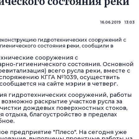
ического состояния реки
16.06.2019 13:03
реконструкцию гидротехнических сооружений с
гиенического состояния реки, сообщили в
ехнические сооружения с
арно-гигиенического состояния. Основной
евитализация) всего русла реки, вместе с
аспоряжению КГГА №1039, осуществить
 сообщается на сайте мэрии в четверг.
ия гидротехнических сооружений, работы
 возможно раскрытие участков русла за
очистки дождевых поверхностных стоков,
 отдыха, благоустройство в пределах
бное.
ое предприятие "Плесо". На сегодня уже
снование, выполнены проектные работы на