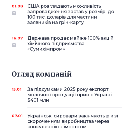
США розглядають можливість
01.08
запровадження застав у розмірі до
100 тис. доларів для частини
заявників на грін-карту
Держава продає майже 100% акцій
16.07
хімічного підприємства
«Сумихімпром»
Огляд компаній
За підсумками 2025 року експорт
15.01
молочної продукції приніс Україні
$401 млн
Українські сировари закінчують рік зі
07.01
скороченням виробництва через
конкуренцію з імпортом