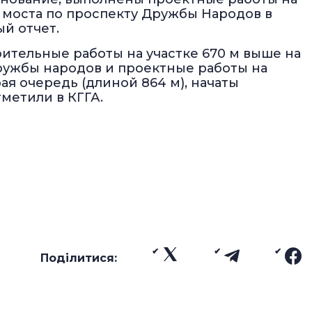
т моста по проспекту Дружбы Народов в
й отчет.
оительные работы на участке 670 м выше на
Дружбы народов и проектные работы на
рая очередь (длиной 864 м), начаты
тметили в КГГА.
Поділитися: