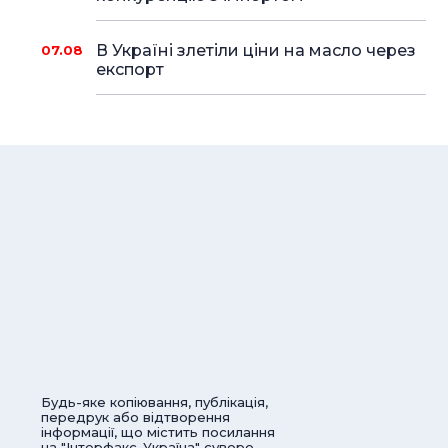
В Україні злетіли ціни на масло через
07.08
експорт
Будь-яке копіювання, публікація,
передрук або відтворення
інформації, що містить посилання
на "Інтерфакс-Україна" суворо