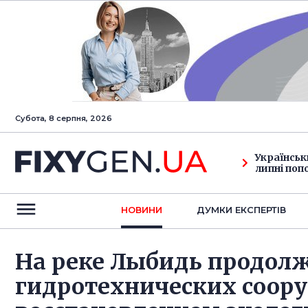
Субота, 8 серпня, 2026
Українськ
липні поп
НОВИНИ
ДУМКИ ЕКСПЕРТIВ
На реке Лыбидь продол
гидротехнических соор