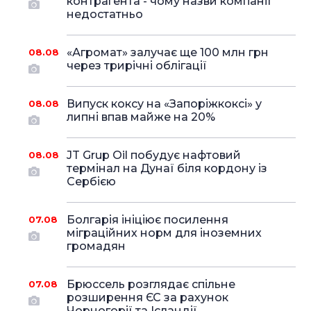
контрагента - чому назви компанії
недостатньо
«Агромат» залучає ще 100 млн грн
08.08
через трирічні облігації
Випуск коксу на «Запоріжкоксі» у
08.08
липні впав майже на 20%
JT Grup Oil побудує нафтовий
08.08
термінал на Дунаї біля кордону із
Сербією
Болгарія ініціює посилення
07.08
міграційних норм для іноземних
громадян
Брюссель розглядає спільне
07.08
розширення ЄС за рахунок
Чорногорії та Ісландії