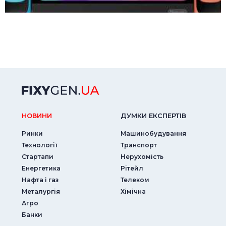
НОВИНИ
ДУМКИ ЕКСПЕРТIВ
Ринки
Машинобудування
Технології
Транспорт
Стартапи
Нерухомість
Енергетика
Рітейл
Нафта і газ
Телеком
Металургія
Хімічна
Агро
Банки