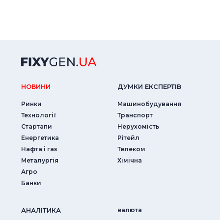
НОВИНИ
ДУМКИ ЕКСПЕРТIВ
Ринки
Машинобудування
Технології
Транспорт
Стартапи
Нерухомість
Енергетика
Рітейл
Нафта і газ
Телеком
Металургія
Хімічна
Агро
Банки
АНАЛIТИКА
валюта