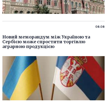
08.08
Новий меморандум між Україною та
Сербією може спростити торгівлю
аграрною продукцією