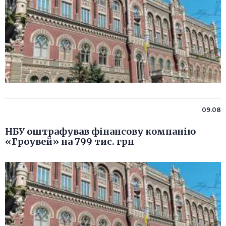
09.08
НБУ оштрафував фінансову компанію
«Гроувей» на 799 тис. грн