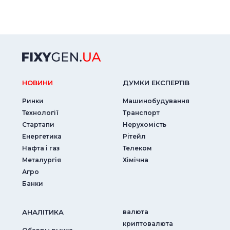
НОВИНИ
ДУМКИ ЕКСПЕРТIВ
Ринки
Машинобудування
Технології
Транспорт
Стартапи
Нерухомість
Енергетика
Рітейл
Нафта і газ
Телеком
Металургія
Хімічна
Агро
Банки
АНАЛIТИКА
валюта
криптовалюта