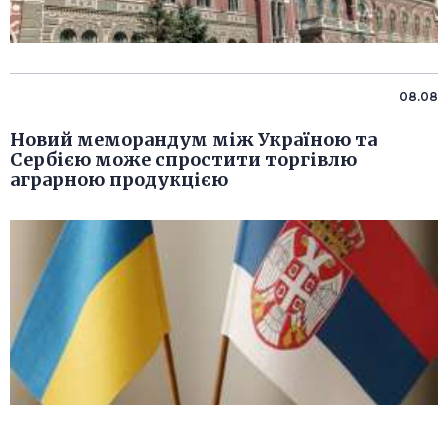
08.08
Новий меморандум між Україною та
Сербією може спростити торгівлю
аграрною продукцією