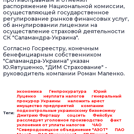
противоправным и отменил
распоряжение Национальной комиссии,
осуществляющей государственное
регулирование рынков финансовых услуг,
об аннулировании лицензии на
осуществление страховой деятельности
СК "Саламандра-Украина".
Согласно Госреестру, конечным
бенефициарным собственником
"Саламандра-Украина" указан
Ю.Явтушенко, "ДИМ Страхование" -
руководитель компании Роман Маленко.
экономика
Генпрокуратура
Юрий
Луценко
неуплата налогов
генеральный
прокурор Украины
наложить арест
имущество предприятий
компании
подконтрольные украинскому бизнесмену
Теги:
Дмитрию Фирташу
соцсеть
Фейсбук
расследует уголовное производство
факт
уклонения от уплаты налогов
ЧАО
"Северодонецкое объединение "АЗОТ"
ПАО