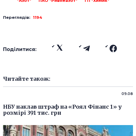
"Азот"
ПАО "Ривнеазот"
ГП "Химик"
Переглядів:
1194
Поділитися:
Читайте також:
09.08
НБУ наклав штраф на «Роял Фінанс 1» у
розмірі 391 тис. грн