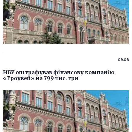
09.08
НБУ оштрафував фінансову компанію
«Гроувей» на 799 тис. грн