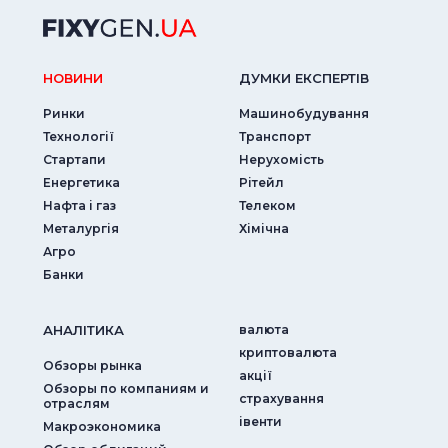
НОВИНИ
ДУМКИ ЕКСПЕРТIВ
Ринки
Машинобудування
Технології
Транспорт
Стартапи
Нерухомість
Енергетика
Рітейл
Нафта і газ
Телеком
Металургія
Хімічна
Агро
Банки
АНАЛIТИКА
валюта
криптовалюта
Обзоры рынка
акції
Обзоры по компаниям и
страхування
отраслям
iвенти
Макроэкономика