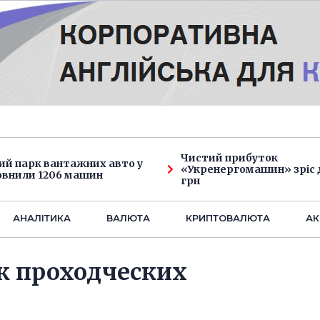
Чистий прибуток
ий парк вантажних авто у
«Укренергомашин» зріс д
овнили 1206 машин
грн
АНАЛIТИКА
ВАЛЮТА
КРИПТОВАЛЮТА
АК
к проходческих