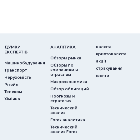
ДУМКИ
АНАЛIТИКА
валюта
ЕКСПЕРТIВ
криптовалюта
Обзоры рынка
акції
Машинобудування
Обзоры по
страхування
компаниям и
Транспорт
отраслям
iвенти
Нерухомість
Макроэкономика
Рітейл
Обзор облигаций
Телеком
Прогнозы и
Хімічна
стратегия
Технический
анализ
Forex аналитика
Технический
анализ Forex