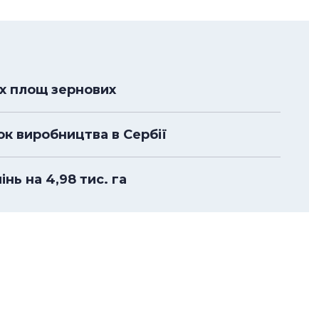
х площ зернових
к виробництва в Сербії
нь на 4,98 тис. га