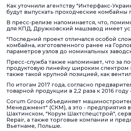
Как уточнили агентству "Интерфакс-Украи
будут выпускать проходческие комбайны 
В пресс-релизе напоминается, что, поми
для КПД, Дружковский машзавод имеет ус
"Последний проект отличался особой сло
комбайна, изготовленного ранее на Горло
параметров узлов до номинальных заводск
Пресс-служба также напоминает, что за п
продуктовую линейку широким спектром 
также такой крупной позицией, как венти
По итогам 2017 года, согласно предварит
товарной продукции в 2,2 раза к 2016 году 
Corum Group объединяет машиностроител
Менеджмент" (СКМ), а это - предприятия в
Шахтинском, "Корум Шахтспецстрой", сер
Repair, а также торговые компании и предс
Вьетнаме, Польше.