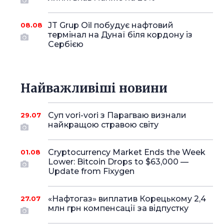
JT Grup Oil побудує нафтовий
08.08
термінал на Дунаї біля кордону із
Сербією
Найважливіші новини
Суп vori-vori з Парагваю визнали
29.07
найкращою стравою світу
Cryptocurrency Market Ends the Week
01.08
Lower: Bitcoin Drops to $63,000 —
Update from Fixygen
«Нафтогаз» виплатив Корецькому 2,4
27.07
млн грн компенсації за відпустку