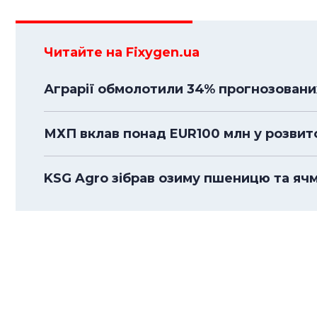
Читайте на Fixygen.ua
Аграрії обмолотили 34% прогнозовани
МХП вклав понад EUR100 млн у розвито
KSG Agro зібрав озиму пшеницю та ячмі