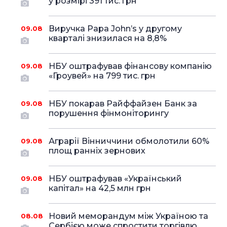
у розмірі 391 тис. грн
Виручка Papa John’s у другому
09.08
кварталі знизилася на 8,8%
НБУ оштрафував фінансову компанію
09.08
«Гроувей» на 799 тис. грн
НБУ покарав Райффайзен Банк за
09.08
порушення фінмоніторингу
Аграрії Вінниччини обмолотили 60%
09.08
площ ранніх зернових
НБУ оштрафував «Український
09.08
капітал» на 42,5 млн грн
Новий меморандум між Україною та
08.08
Сербією може спростити торгівлю