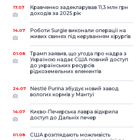
Кравченко задекларував 11,3 млн грн
17.07
доходів за 2025 рік
Роботи Surgie виконали операції на
14.07
живих свинях під керуванням хірургів
Трамп заявив, що угода про надра з
01.08
Україною надає США повний доступ
до українських ресурсів
рідкоземельних елементів
Nestlé Purina збудує новий завод
24.07
вологих кормів у Мантуї
Києво-Печерська лавра відкрила
14.07
доступ до Дальніх печер
США розглядають можливість
01.08