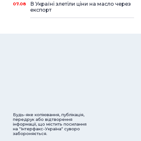
В Україні злетіли ціни на масло через
07.08
експорт
Будь-яке копіювання, публікація,
передрук або відтворення
інформації, що містить посилання
на "Інтерфакс-Україна" суворо
забороняється.