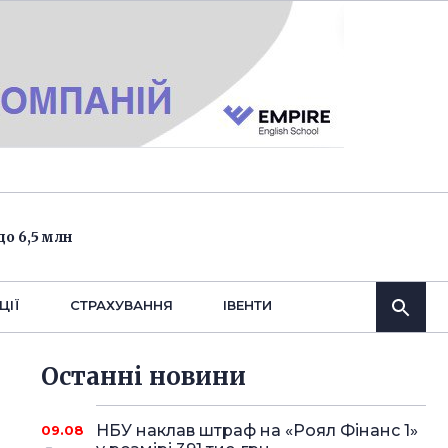
о 6,5 млн
ЦІЇ
СТРАХУВАННЯ
IВЕНТИ
Останнi новини
НБУ наклав штраф на «Роял Фінанс 1»
09.08