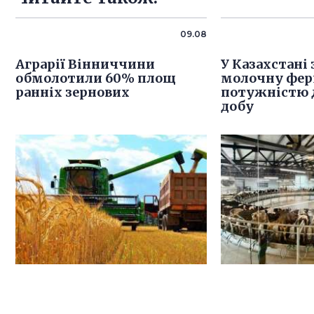
09.08
Аграрії Вінниччини
У Казахстані
обмолотили 60% площ
молочну фе
ранніх зернових
потужністю д
добу