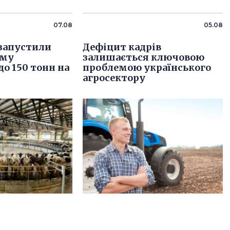
07.08
05.08
 запустили
Дефіцит кадрів
рму
залишається ключовою
о 150 тонн на
проблемою українського
агросектору