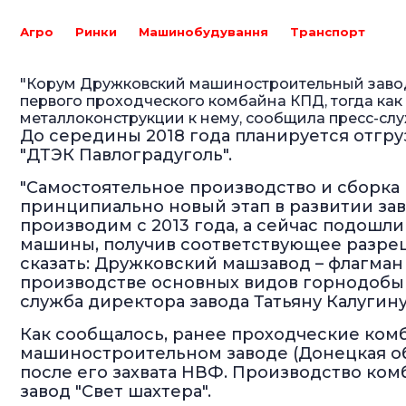
Агро
Ринки
Машинобудування
Транспорт
"Корум Дружковский машиностроительный завод"
первого проходческого комбайна КПД, тогда как д
металлоконструкции к нему, сообщила пресс-слу
До середины 2018 года планируется отгр
"ДТЭК Павлоградуголь".
"Самостоятельное производство и сборка
принципиально новый этап в развитии за
производим с 2013 года, а сейчас подошл
машины, получив соответствующее разре
сказать: Дружковский машзавод – флагма
производстве основных видов горнодобыв
служба директора завода Татьяну Калугину
Как сообщалось, ранее проходческие ком
машиностроительном заводе (Донецкая обл
после его захвата НВФ. Производство ко
завод "Свет шахтера".