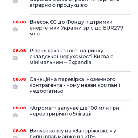
аграрною продукцією
Внесок ЄС до Фонду підтримки
08.08
енергетики України зріс до EUR279
млн
Рівень вакантності на ринку
08.08
складської нерухомості Києва є
мінімальним – Expandia
Санкційна перевірка іноземного
08.08
контрагента - чому назви компанії
недостатньо
«Агромат» залучає ще 100 млн грн
08.08
через трирічні облігації
Випуск коксу на «Запоріжкоксі» у
08.08
липні впав майже на 20%