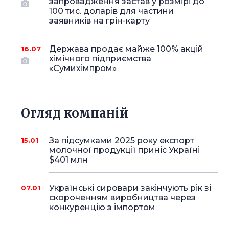
запровадження застав у розмірі до
100 тис. доларів для частини
заявників на грін-карту
Держава продає майже 100% акцій
16.07
хімічного підприємства
«Сумихімпром»
Огляд компаній
За підсумками 2025 року експорт
15.01
молочної продукції приніс Україні
$401 млн
Українські сировари закінчують рік зі
07.01
скороченням виробництва через
конкуренцію з імпортом