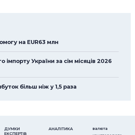
помогу на EUR63 млн
 імпорту України за сім місяців 2026
уток більш ніж у 1,5 раза
ДУМКИ
АНАЛIТИКА
валюта
ЕКСПЕРТIВ