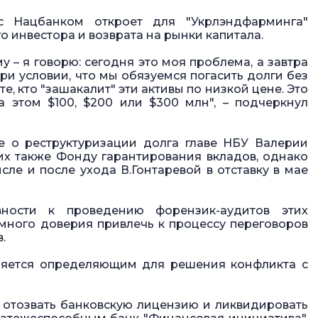
с Нацбанком откроет для "Укрлэндфарминга"
о инвестора и возврата на рынки капитала.
– я говорю: сегодня это моя проблема, а завтра
и условии, что мы обязуемся погасить долги без
, кто "зашакалит" эти активы по низкой цене. Это
на этом $100, $200 или $300 млн", – подчеркнул
 о реструктуризации долга главе НБУ Валерии
их также Фонду гарантирования вкладов, однако
исле и после ухода В.Гонтаревой в отставку в мае
вности к проведению форензик-аудитов этих
много доверия привлечь к процессу переговоров
.
ляется определяющим для решения конфликта с
 отозвать банковскую лицензию и ликвидировать