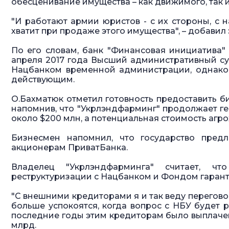
обесценивание имущества – как движимого, так и
"И работают армии юристов - с их стороны, с н
хватит при продаже этого имущества", – добавил 
По его словам, банк "Финансовая инициатива" 
апреля 2017 года Высший административный су
Нацбанком временной администрации, однако 
действующим.
О.Бахматюк отметил готовность предоставить би
напомнив, что "Укрлэндфарминг" продолжает ген
около $200 млн, а потенциальная стоимость агро
Бизнесмен напомнил, что государство предл
акционерам ПриватБанка.
Владелец "Укрлэндфарминга" считает, ч
реструктуризации с Нацбанком и Фондом гарант
"С внешними кредиторами я и так веду перегово
больше успокоятся, когда вопрос с НБУ будет р
последние годы этим кредиторам было выплачен
млрд.