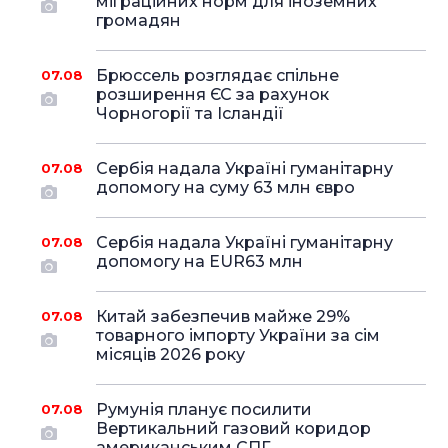
міграційних норм для іноземних
громадян
Брюссель розглядає спільне
07.08
розширення ЄС за рахунок
Чорногорії та Ісландії
Сербія надала Україні гуманітарну
07.08
допомогу на суму 63 млн євро
Сербія надала Україні гуманітарну
07.08
допомогу на EUR63 млн
Китай забезпечив майже 29%
07.08
товарного імпорту України за сім
місяців 2026 року
Румунія планує посилити
07.08
Вертикальний газовий коридор
американським СПГ