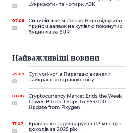
«Укрнафти» та чотири АЗК
Сицилійське містечко Наро відкрило
07.08
прийом заявок на купівлю покинутих
будинків за EUR1
Найважливіші новини
Суп vori-vori з Парагваю визнали
29.07
найкращою стравою світу
Cryptocurrency Market Ends the Week
01.08
Lower: Bitcoin Drops to $63,000 —
Update from Fixygen
Кравченко задекларував 11,3 млн грн
17.07
доходів за 2025 рік