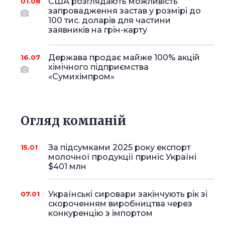
США розглядають можливість
01.08
запровадження застав у розмірі до
100 тис. доларів для частини
заявників на грін-карту
Держава продає майже 100% акцій
16.07
хімічного підприємства
«Сумихімпром»
Огляд компаній
За підсумками 2025 року експорт
15.01
молочної продукції приніс Україні
$401 млн
Українські сировари закінчують рік зі
07.01
скороченням виробництва через
конкуренцію з імпортом