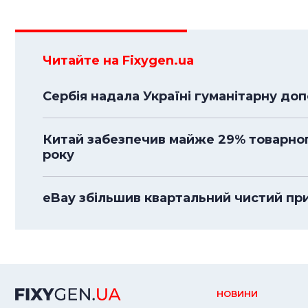
Читайте на Fixygen.ua
Сербія надала Україні гуманітарну до
Китай забезпечив майже 29% товарного
року
eBay збільшив квартальний чистий приб
НОВИНИ