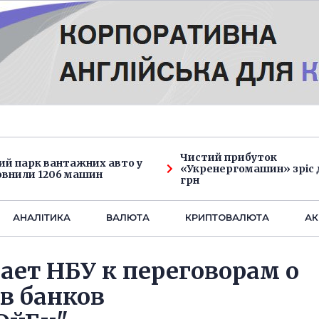
Чистий прибуток
ий парк вантажних авто у
«Укренергомашин» зріс д
овнили 1206 машин
грн
АНАЛIТИКА
ВАЛЮТА
КРИПТОВАЛЮТА
АК
ет НБУ к переговорам о
в банков