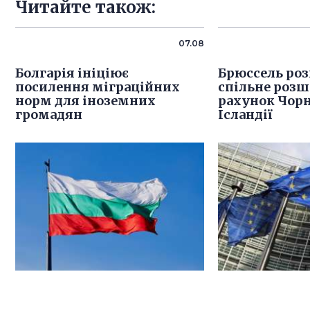
Читайте також:
07.08
Болгарія ініціює
Брюссель роз
посилення міграційних
спільне розш
норм для іноземних
рахунок Чорн
громадян
Ісландії