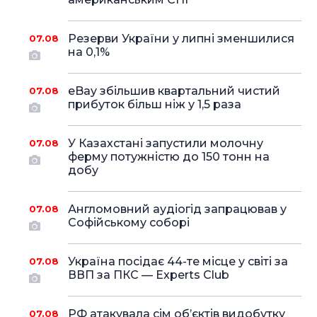
Резерви України у липні зменшилися
07.08
на 0,1%
eBay збільшив квартальний чистий
07.08
прибуток більш ніж у 1,5 раза
У Казахстані запустили молочну
07.08
ферму потужністю до 150 тонн на
добу
Англомовний аудіогід запрацював у
07.08
Софійському соборі
Україна посідає 44-те місце у світі за
07.08
ВВП за ПКС — Experts Club
РФ атакувала сім об’єктів видобутку
07.08