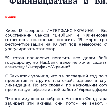
"Фининициатива" и "Ви
Ринки
Киев. 13 февраля. ИНТЕРФАКС-УКРАИНА – Вла
собственник банков "ВиЭйБи" и "Финансов
готовность полностью погасить 19 млрд гр
реструктуризации на 10 лет под невысокую 
урегулировать этот спор.
"Я готов полностью погасить все долги Ви
государству, но Нацбанк даже не хочет садитьс
агентству "Интерфакс-Украина".
О.Бахматюк уточнил, что за последний год по
процентов и других платежей, однако в сл
ликвидации. По его словам, по нескольким сот
препятствует эффективной работе "Укрлэндфарми
"Много имущества забрано. Но когда Фонд гара
забирает эти активы, они потом не знают, 