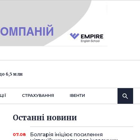
о 6,5 млн
ЦІЇ
СТРАХУВАННЯ
IВЕНТИ
Останнi новини
Болгарія ініціює посилення
07.08