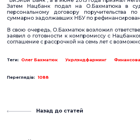
"ВиЭйБи Банк", а в июне 2015 года признал не
Затем Нацбанк подал на О.Бахматюка в су
персональному договору поручительства по
суммарно задолжавших НБУ по рефинансировани
В свою очередь, О.Бахматюк возложил ответстве
заявил о готовности к компромиссу с Нацбанко
соглашение с рассрочкой на семь лет с возможн
Теги:
Олег Бахматюк
Укрлэндфарминг
Финансова
Переглядів:
1088
Назад до статей