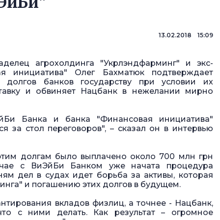
ЭйБи"
13.02.2018 15:09
делец агрохолдинга "Укрлэндфарминг" и экс-
ая инициатива" Олег Бахматюк подтверждает
н долгов банков государству при условии их
ставку и обвиняет Нацбанк в нежелании мирно
ЭйБи Банка и банка "Финансовая инициатива"
я за стол переговоров", – сказал он в интервью
 этим долгам было выплачено около 700 млн грн
учае с ВиЭйБи Банком уже начата процедура
ням дел в судах идет борьба за активы, которая
нга" и погашению этих долгов в будущем.
нтирования вкладов физлиц, а точнее - Нацбанк,
что с ними делать. Как результат – огромное