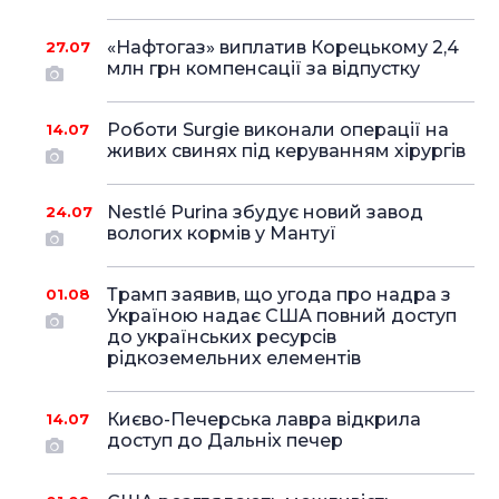
«Нафтогаз» виплатив Корецькому 2,4
27.07
млн грн компенсації за відпустку
Роботи Surgie виконали операції на
14.07
живих свинях під керуванням хірургів
Nestlé Purina збудує новий завод
24.07
вологих кормів у Мантуї
Трамп заявив, що угода про надра з
01.08
Україною надає США повний доступ
до українських ресурсів
рідкоземельних елементів
Києво-Печерська лавра відкрила
14.07
доступ до Дальніх печер