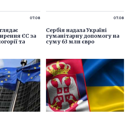
07.08
07.08
глядає
Сербія надала Україні
ирення ЄС за
гуманітарну допомогу на
огорії та
суму 63 млн євро