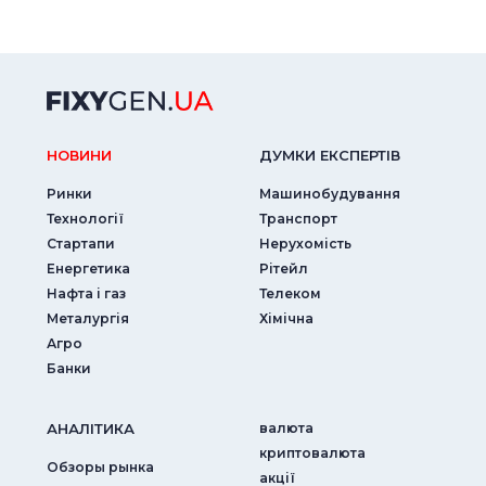
НОВИНИ
ДУМКИ ЕКСПЕРТIВ
Ринки
Машинобудування
Технології
Транспорт
Стартапи
Нерухомість
Енергетика
Рітейл
Нафта і газ
Телеком
Металургія
Хімічна
Агро
Банки
АНАЛIТИКА
валюта
криптовалюта
Обзоры рынка
акції