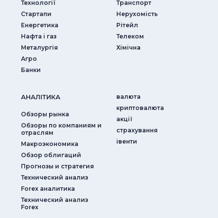
Технології
Транспорт
Стартапи
Нерухомість
Енергетика
Рітейл
Нафта і газ
Телеком
Металургія
Хімічна
Агро
Банки
АНАЛIТИКА
валюта
криптовалюта
Обзоры рынка
акції
Обзоры по компаниям и
страхування
отраслям
iвенти
Макроэкономика
Обзор облигаций
Прогнозы и стратегия
Технический анализ
Forex аналитика
Технический анализ
Forex