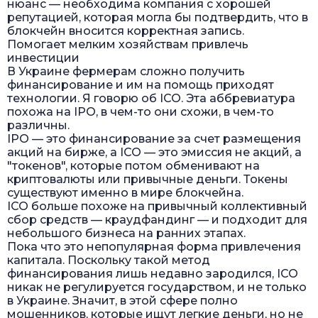
нюанс — необходима компания с хорошей
репутацией, которая могла бы подтвердить, что в
блокчейн вносится корректная запись.
Помогает мелким хозяйствам привлечь
инвестиции
В Украине фермерам сложно получить
финансирование и им на помощь приходят
технологии. Я говорю об ICO. Эта аббревиатура
похожа на IPO, в чем-то они схожи, в чем-то
различны.
IPO — это финансирование за счет размещения
акций на бирже, а ICO — это эмиссия не акций, а
"токенов", которые потом обменивают на
криптовалюты или привычные деньги. Токены
существуют именно в мире блокчейна.
ICO больше похоже на привычный коллективный
сбор средств — краудфандинг — и подходит для
небольшого бизнеса на ранних этапах.
Пока что это непопулярная форма привлечения
капитала. Поскольку такой метод
финансирования лишь недавно зародился, ICO
никак не регулируется государством, и не только
в Украине. Значит, в этой сфере полно
мошенников, которые ищут легкие деньги, но не