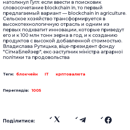
натолкнул Гугл: если ввести в поисковик
словосочетание blockchain in, то первый
предлагаемый вариант — blockchain in agriculture.
Сельское хозяйство трансформируется в
высокотехнологичную отрасль и одним из
первых подхватит инновации, которые приведут
его и к 100 млн тонн зерна в год, и к созданию
продуктов с высокой добавленной стоимостью.
Владислава Рутицька, віце-президент фонду
"СігмаБлейзер", екс-заступник міністра аграрної
політики та продовольства
Теги:
блокчейн
ІТ
крптовалюта
Переглядів:
1005
Поділитися: