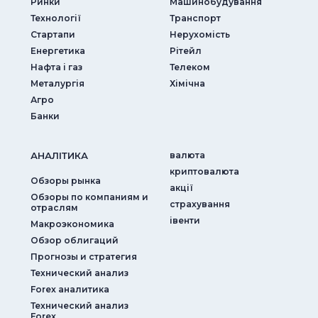
Ринки
Машинобудування
Технології
Транспорт
Стартапи
Нерухомість
Енергетика
Рітейл
Нафта і газ
Телеком
Металургія
Хімічна
Агро
Банки
АНАЛIТИКА
валюта
криптовалюта
Обзоры рынка
акції
Обзоры по компаниям и
страхування
отраслям
iвенти
Макроэкономика
Обзор облигаций
Прогнозы и стратегия
Технический анализ
Forex аналитика
Технический анализ
Forex