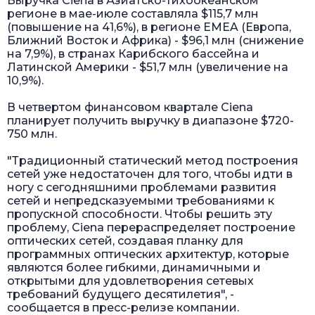
Выручка Ciena в Азиатско-тихоокеанском
регионе в мае-июле составляла $115,7 млн
(повышение на 41,6%), в регионе EMEA (Европа,
Ближний Восток и Африка) - $96,1 млн (снижение
на 7,9%), в странах Карибского бассейна и
Латинской Америки - $51,7 млн (увеличение на
10,9%).
В четвертом финансовом квартале Ciena
планирует получить выручку в диапазоне $720-
750 млн.
"Традиционный статический метод построения
сетей уже недостаточен для того, чтобы идти в
ногу с сегодняшними проблемами развития
сетей и непредсказуемыми требованиями к
пропускной способности. Чтобы решить эту
проблему, Ciena перераспределяет построение
оптических сетей, создавая планку для
программных оптических архитектур, которые
являются более гибкими, динамичными и
открытыми для удовлетворения сетевых
требований будущего десятилетия", -
сообщается в пресс-релизе компании.