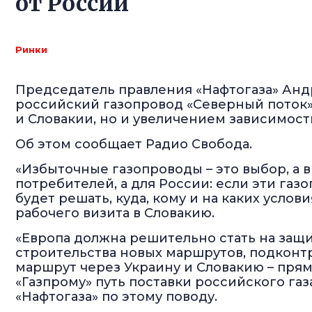
от России
Ринки
Председатель правления «Нафтогаза» Анд
российский газопровод «Северный поток»
и Словакии, но и увеличением зависимост
Об этом сообщает Радио Свобода.
«Избыточные газопроводы – это выбор, а в
потребителей, а для России: если эти га
будет решать, куда, кому и на каких условия
рабочего визита в Словакию.
«Европа должна решительно стать на защи
строительства новых маршрутов, подконт
маршрут через Украину и Словакию – пр
«Газпрому» путь поставки российского газа
«Нафтогаза» по этому поводу.