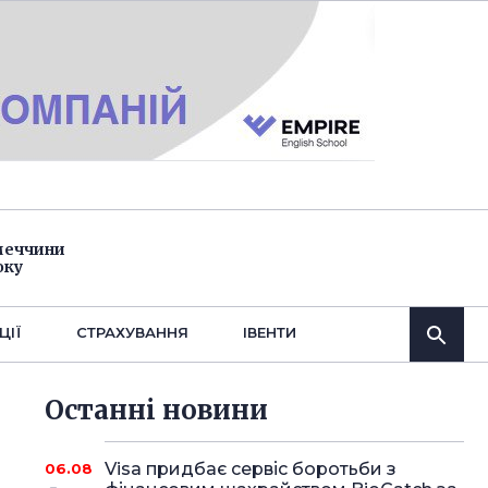
імеччини
оку
ЦІЇ
СТРАХУВАННЯ
IВЕНТИ
Останнi новини
Visa придбає сервіс боротьби з
06.08