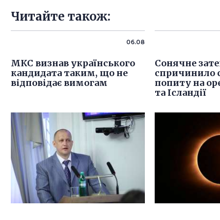
Читайте також:
06.08
МКС визнав українського
Сонячне зат
кандидата таким, що не
спричинило 
відповідає вимогам
попиту на оре
та Ісландії