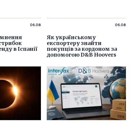
06.08
06.08
емнення
Як українському
стрибок
експортеру знайти
нду в Іспанії
покупців за кордоном за
допомогою D&B Hoovers