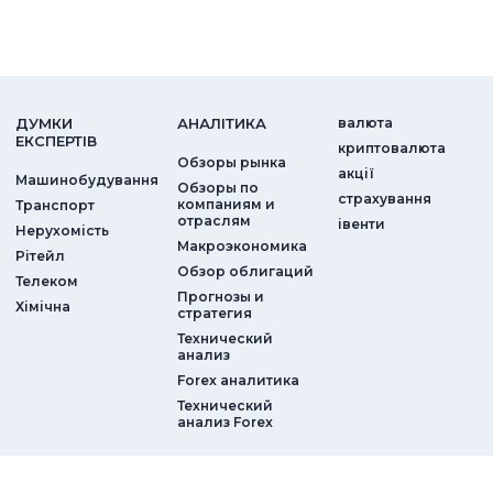
ДУМКИ
АНАЛIТИКА
валюта
ЕКСПЕРТIВ
криптовалюта
Обзоры рынка
акції
Машинобудування
Обзоры по
страхування
компаниям и
Транспорт
отраслям
iвенти
Нерухомість
Макроэкономика
Рітейл
Обзор облигаций
Телеком
Прогнозы и
Хімічна
стратегия
Технический
анализ
Forex аналитика
Технический
анализ Forex