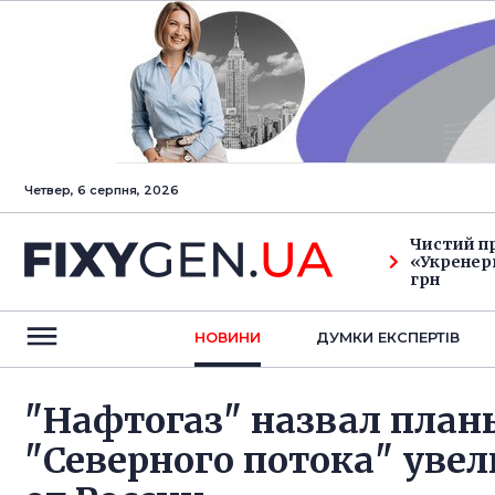
Четвер, 6 серпня, 2026
Чистий п
«Укренерг
грн
НОВИНИ
ДУМКИ ЕКСПЕРТIВ
"Нафтогаз" назвал пла
"Северного потока" уве