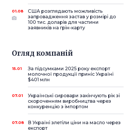
США розглядають можливість
01.08
запровадження застав у розмірі до
100 тис. доларів для частини
заявників на грін-карту
Огляд компаній
За підсумками 2025 року експорт
15.01
молочної продукції приніс Україні
$401 млн
Українські сировари закінчують рік зі
07.01
скороченням виробництва через
конкуренцію з імпортом
В Україні злетіли ціни на масло через
07.08
експорт