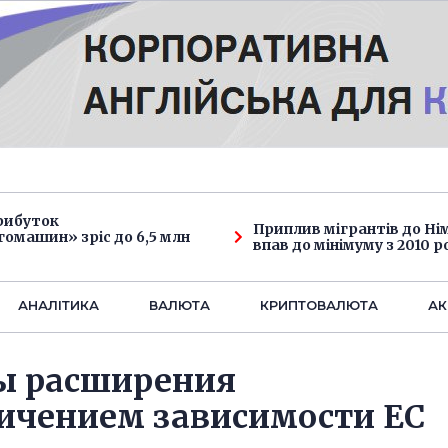
рибуток
Приплив мігрантів до Н
омашин» зріс до 6,5 млн
впав до мінімуму з 2010 р
АНАЛIТИКА
ВАЛЮТА
КРИПТОВАЛЮТА
АК
ны расширения
личением зависимости ЕС