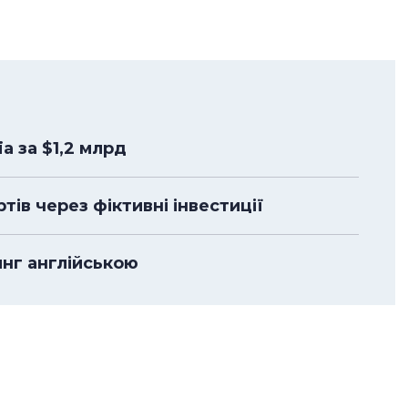
a за $1,2 млрд
ів через фіктивні інвестиції
нг англійською