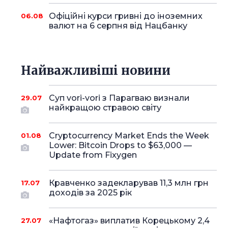
Офіційні курси гривні до іноземних
06.08
валют на 6 серпня від Нацбанку
Найважливіші новини
Суп vori-vori з Парагваю визнали
29.07
найкращою стравою світу
Cryptocurrency Market Ends the Week
01.08
Lower: Bitcoin Drops to $63,000 —
Update from Fixygen
Кравченко задекларував 11,3 млн грн
17.07
доходів за 2025 рік
«Нафтогаз» виплатив Корецькому 2,4
27.07