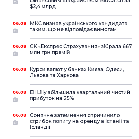
фінансовим шахрайством BioCatch за
$2,4 млрд
МКС визнав українського кандидата
06.08
таким, що не відповідає вимогам
СК «Експрес Страхування» зібрала 667
06.08
млн грн премій
Курси валют у банках Києва, Одеси,
06.08
Львова та Харкова
Eli Lilly збільшила квартальний чистий
06.08
прибуток на 25%
Сонячне затемнення спричинило
06.08
стрибок попиту на оренду в Іспанії та
Ісландії