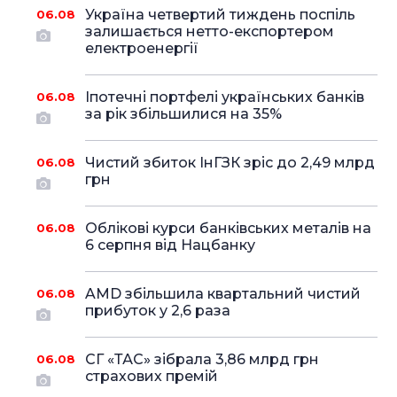
Україна четвертий тиждень поспіль
06.08
залишається нетто-експортером
електроенергії
Іпотечні портфелі українських банків
06.08
за рік збільшилися на 35%
Чистий збиток ІнГЗК зріс до 2,49 млрд
06.08
грн
Облікові курси банківських металів на
06.08
6 серпня від Нацбанку
AMD збільшила квартальний чистий
06.08
прибуток у 2,6 раза
СГ «ТАС» зібрала 3,86 млрд грн
06.08
страхових премій