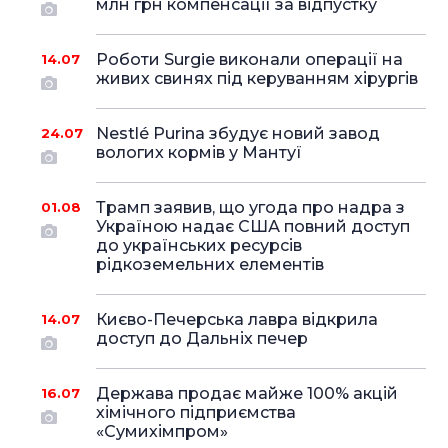
млн грн компенсації за відпустку
Роботи Surgie виконали операції на
14.07
живих свинях під керуванням хірургів
Nestlé Purina збудує новий завод
24.07
вологих кормів у Мантуї
Трамп заявив, що угода про надра з
01.08
Україною надає США повний доступ
до українських ресурсів
рідкоземельних елементів
Києво-Печерська лавра відкрила
14.07
доступ до Дальніх печер
Держава продає майже 100% акцій
16.07
хімічного підприємства
«Сумихімпром»