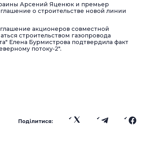
краины Арсений Яценюк и премьер
глашение о строительстве новой линии
оглашение акционеров совместной
маться строительством газопровода
рта" Елена Бурмистрова подтвердила факт
верному потоку-2".
Поділитися: