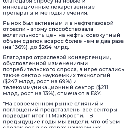
благодаря спросу на новые и
инновационные лекарственные
препараты и методы лечения.
Рынок был активным и в нефтегазовой
отрасли - этому способствовала
волатильность цен на нефть: совокупный
объем сделок возрос более чем в два раза
(на 136%), до $264 млрд.
Благодаря отраслевой конвергенции,
обусловленной изменениями
потребительского спроса, в игре остались
также сектор наукоемких технологий
($247 млрд, рост на 69%) и
телекоммуникационный сектор ($211
млрд, рост на 13%), отмечают в E&Y.
"На современном рынке слияний и
поглощений представлены все секторы, -
подводит итог П.МакКрости. - В
предыдущие годы мы видели, что объем
сделок рос в секторах наукоемких