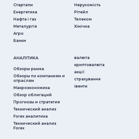
Стартапи
Нерухомість
Енергетика
Рітейл
Нафта і газ
Телеком
Металургія
Хімічна
Агро
Банки
АНАЛIТИКА
валюта
криптовалюта
Обзоры рынка
акції
Обзоры по компаниям и
страхування
отраслям
iвенти
Макроэкономика
Обзор облигаций
Прогнозы и стратегия
Технический анализ
Forex аналитика
Технический анализ
Forex