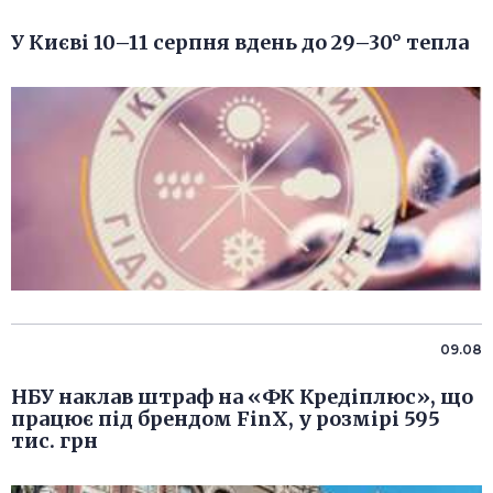
У Києві 10–11 серпня вдень до 29–30° тепла
09.08
НБУ наклав штраф на «ФК Кредіплюс», що
працює під брендом FinX, у розмірі 595
тис. грн