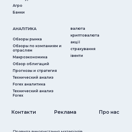
Агро
Банки
АНАЛIТИКА
валюта
криптовалюта
Обзоры рынка
акції
Обзоры по компаниям и
страхування
отраслям
iвенти
Макроэкономика
Обзор облигаций
Прогнозы и стратегия
Технический анализ
Forex аналитика
Технический анализ
Forex
Контакти
Реклама
Про нас
Правила використання матеріалів