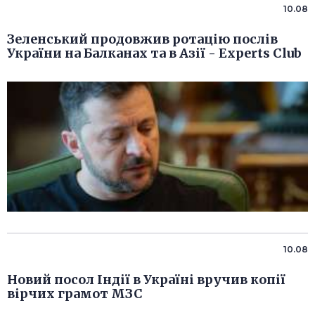
10.08
Зеленський продовжив ротацію послів
України на Балканах та в Азії - Experts Club
10.08
Новий посол Індії в Україні вручив копії
вірчих грамот МЗС