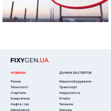
НОВИНИ
ДУМКИ ЕКСПЕРТIВ
Ринки
Машинобудування
Технології
Транспорт
Стартапи
Нерухомість
Енергетика
Рітейл
Нафта і газ
Телеком
Металургія
Хімічна