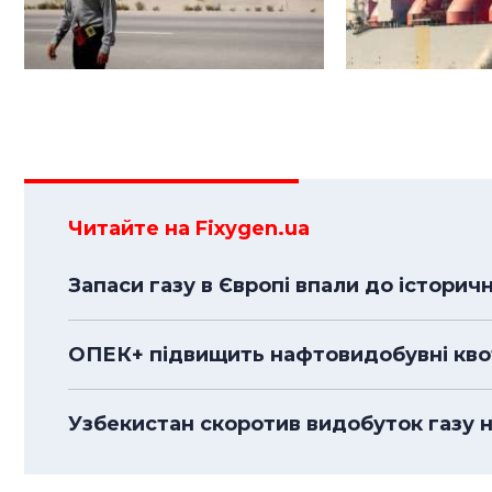
Читайте на Fixygen.ua
Запаси газу в Європі впали до історич
ОПЕК+ підвищить нафтовидобувні квоти
Узбекистан скоротив видобуток газу н