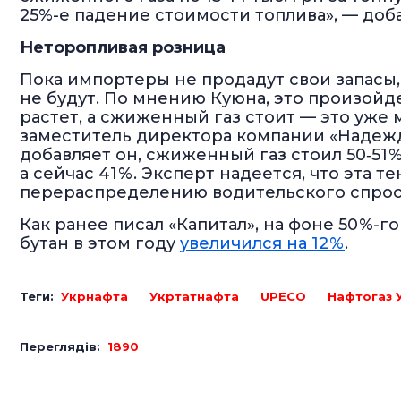
25%-е падение стоимости топлива», — доба
Неторопливая розница
Пока импортеры не продадут свои запасы,
не будут. По мнению Куюна, это произойд
растет, а сжиженный газ стоит — это уже
заместитель директора компании «Надежд
добавляет он, сжиженный газ стоил 50‑51 
а сейчас 41 %. Эксперт надеется, что эта
перераспределению водительского спроса
Как ранее писал «Капитал», на фоне 50 %-
бутан в этом году
увеличился на 12 %
.
Теги:
Укрнафта
Укртатнафта
UPECO
Нафтогаз 
Переглядів:
1890