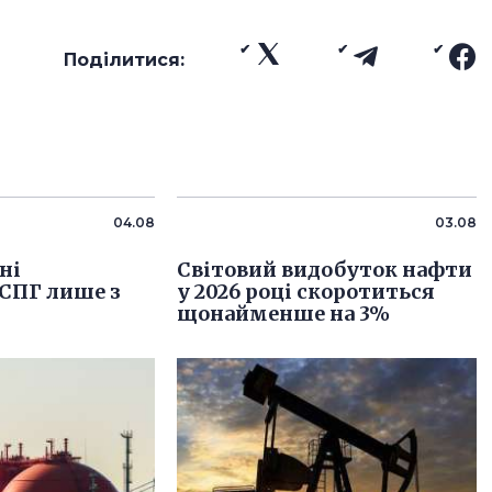
Поділитися:
04.08
03.08
ні
Світовий видобуток нафти
СПГ лише з
у 2026 році скоротиться
щонайменше на 3%