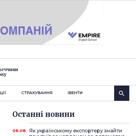
імеччини
оку
ЦІЇ
СТРАХУВАННЯ
IВЕНТИ
Останнi новини
Як українському експортеру знайти
06.08