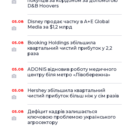
покупців за кордоном за допомогою
D&B Hoovers
Disney продає частку в A+E Global
05.08
Media за $1,2 млрд
Booking Holdings збільшила
05.08
квартальний чистий прибуток у 2,2
раза
ADONIS відновив роботу медичного
05.08
центру біля метро «Лівобережна»
Hershey збільшила квартальний
05.08
чистий прибуток більш ніж у сім разів
Дефіцит кадрів залишається
05.08
ключовою проблемою українського
агросектору