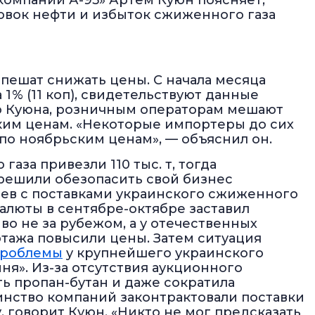
 компании А-95» Артем Куюн поясняет,
овок нефти и избыток сжиженного газа
спешат снижать цены. С начала месяца
1 % (11 коп), свидетельствуют данные
ю Куюна, розничным операторам мешают
ким ценам. «Некоторые импортеры до сих
по ноябрьским ценам», — объяснил он.
за привезли 110 тыс. т, тогда
и решили обезопасить свой бизнес
ев с поставками украинского сжиженного
 валюты в сентябре-октябре заставил
о не за рубежом, а у отечественных
тажа повысили цены. Затем ситуация
проблемы
у крупнейшего украинского
я». Из-за отсутствия аукционного
ь пропан-бутан и даже сократила
инство компаний законтрактовали поставки
у, говорит Куюн. «Никто не мог предсказать