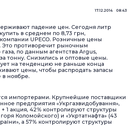
17.12.2014 08:43
ерживают падение цен. Сегодня литр
упить в среднем по 8,73 грн,
 компании UPECO. Розничные цены
. Это противоречит рыночным
аза, по данным агентства Argus,
0 за тонну. Снизились и оптовые цены.
рует на тенденцию не раньше конца
ивают цены, чтобы распродать запасы
 в ноябре.
ется импортерами. Крупнейшие поставщики
енное предприятия «Укргазвидобування»,
 + 1 акция, 42 % контролируют структуры
оря Коломойского) и «Укртатнафта» (43
аїни», а 57 % контролируют структуры