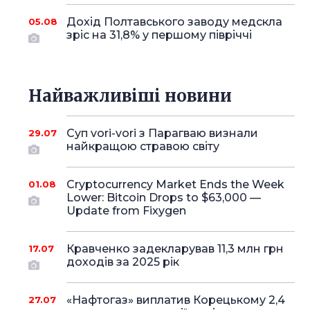
Дохід Полтавського заводу медскла
05.08
зріс на 31,8% у першому півріччі
Найважливіші новини
Суп vori-vori з Парагваю визнали
29.07
найкращою стравою світу
Cryptocurrency Market Ends the Week
01.08
Lower: Bitcoin Drops to $63,000 —
Update from Fixygen
Кравченко задекларував 11,3 млн грн
17.07
доходів за 2025 рік
«Нафтогаз» виплатив Корецькому 2,4
27.07