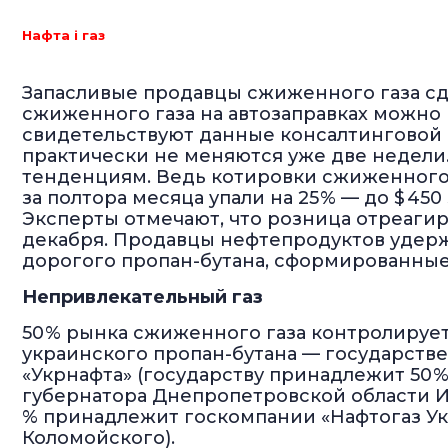
Нафта і газ
Запасливые продавцы сжиженного газа сд
сжиженного газа на автозаправках можно к
свидетельствуют данные консалтинговой
практически не меняются уже две недели
тенденциям. Ведь котировки сжиженного г
за полтора месяца упали на 25 % — до $ 45
Эксперты отмечают, что розница отреаги
декабря. Продавцы нефтепродуктов удерж
дорогого пропан-бутана, сформированные
Непривлекательный газ
50 % рынка сжиженного газа контролиру
украинского пропан-бутана — государств
«Укрнафта» (государству принадлежит 50 %
губернатора Днепропетровской области Иг
% принадлежит госкомпании «Нафтогаз Укр
Коломойского).