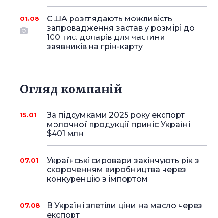
США розглядають можливість
01.08
запровадження застав у розмірі до
100 тис. доларів для частини
заявників на грін-карту
Огляд компаній
За підсумками 2025 року експорт
15.01
молочної продукції приніс Україні
$401 млн
Українські сировари закінчують рік зі
07.01
скороченням виробництва через
конкуренцію з імпортом
В Україні злетіли ціни на масло через
07.08
експорт