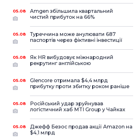
Amgen збільшила квартальний
05.08
чистий прибуток на 66%
Туреччина може анулювати 687
05.08
паспортів через фіктивні інвестиції
Як HR вибудовує міжнародний
05.08
рекрутинг англійською
Glencore отримала $4,4 млрд
05.08
прибутку проти збитку роком раніше
Російський удар зруйнував
05.08
логістичний хаб MTI Group у Чайках
Джефф Безос продав акції Amazon на
05.08
$4,1 млрд