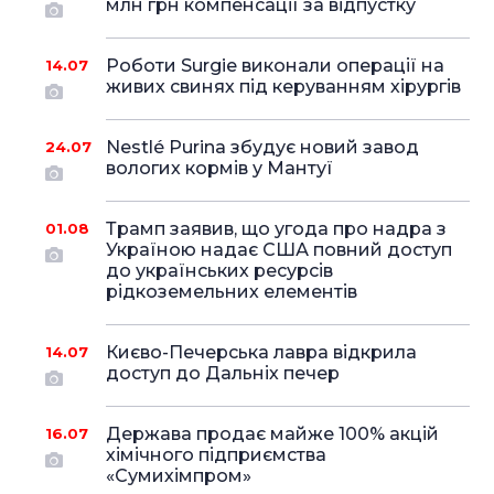
млн грн компенсації за відпустку
Роботи Surgie виконали операції на
14.07
живих свинях під керуванням хірургів
Nestlé Purina збудує новий завод
24.07
вологих кормів у Мантуї
Трамп заявив, що угода про надра з
01.08
Україною надає США повний доступ
до українських ресурсів
рідкоземельних елементів
Києво-Печерська лавра відкрила
14.07
доступ до Дальніх печер
Держава продає майже 100% акцій
16.07
хімічного підприємства
«Сумихімпром»