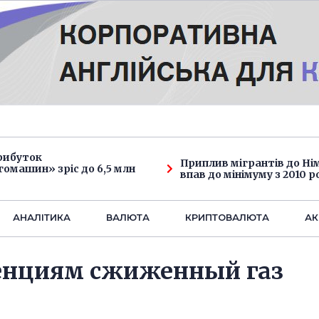
рибуток
Приплив мігрантів до Н
омашин» зріс до 6,5 млн
впав до мінімуму з 2010 р
АНАЛIТИКА
ВАЛЮТА
КРИПТОВАЛЮТА
АК
енциям сжиженный газ