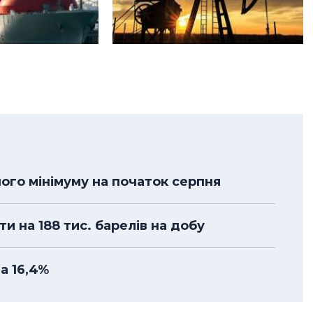
ного мінімуму на початок серпня
 на 188 тис. барелів на добу
а 16,4%