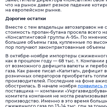
Заместитель директора «Кон­сал­тинговой
что на рынок давит резкое падение котир
на европейском рынке.
Дорогие остатки
Вместе с тем владельцы автозаправок не 
стоимость пропан-бутана просела всего на 
«Консалтинговой группы А-95». По мнени
большие объемы газа, купленные по высо
пор получают законтрактованные объемы 
В октябре-ноябре импортеры сжиженного га
как в прошлом году — 68 тыс. т. Компани
от возможного дефицита валюты и перебо
газа. Как ранее писал «Капитал», дефицит
розничных операторов приобретать топлив
производителей. Последние на фоне ажио
обострилась. В начале ноября
появились 
поставщика — компании «Укргазвидобуванн
комитета компания не могла реализовыват
производство. Именно в это время больш
сжиженного газа по 13-14 тыс. грн за тонн